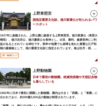
います。戦火を免れた輪王寺門跡御本坊表門、徳川将軍霊廟勅額門など重要
文化財も多く有し、歴史の重みを今に伝える寺院です。
清水観音堂の舞台前に復元された「月の松」は、浮世絵師歌川広重の「名所
上野東照宮
江戸百景」にも描かれていることで有名。丸い形の松から不忍池辯天堂を見
国指定重要文化財。徳川家康公が祀られるパワ
下ろす風流な景観は、絶好のフォトスポットとなっています。
ースポット
東叡山（とうえいざん）という山号は、東の「比叡山延暦寺」を意味してお
り、比叡山や京都の有名寺院になぞらえて上野の山に数多くの堂舎が建立さ
1627年に創建された、上野公園に鎮座する上野東照宮。徳川家康公（東照大
れました。本尊は薬師瑠璃光如来（やくしるりこうにょらい）で、伝教大師
権現）、徳川吉宗公、徳川慶喜公を祭神とし、出世、勝利、健康長寿にご利
最澄が自ら彫ったと伝えられる秘仏です。徳川歴代将軍の祈祷寺と菩提寺を
益があるとされている神社です。戦争や地震でも崩壊を免れた貴重な江戸初
兼ね、御霊廟には6名の将軍が埋葬されています。
期の建築物として、国の重要文化財に指定されています。春は牡丹・桜、秋
は紅葉やダリア展、お正月は初詣や冬ぼたん鑑賞の地として、年間を通して
上野・御徒町エリア
国内外からの参拝者で賑わうスポットです。
贅沢に金箔が使われた豪華絢爛な金色殿（社殿）などの建造物は、三代将
軍・徳川家光公が、日光東照宮までお参りに行けない江戸の人々のために建
上野動物園
てられたそう。社殿内部は文化財保護のため通常は非公開ですが、特別公開
日本で最初の動物園。絶滅危惧種や天然記念物
が実施されることもあるので、拝観を申し込んでみてはいかがでしょうか。
も暮らしている
授与所では、期間・数量限定のお守りや御朱印も授与されているので要チェ
ック。手塚治虫のユニコのお守りなど愛らしいものがありますよ。
1882年に日本で最初に開園した動物園。園内は大きく「西園」と「東園」に
分かれており、約300種3,000点の動物が飼育されています。
「東園」は、都心では珍しい、豊かな緑に溢れたエリアです。トラ、ゾウな