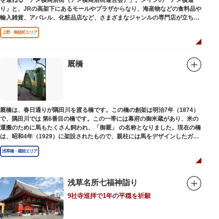
を連ねる「アメ横商店街（アメ横商店街連合会）」。メインの「アメ横通
り」と、JRの高架下にあるモールやプラザからなり、海産物などの食料品や
輸入雑貨、アパレル、化粧品店など、さまざまなジャンルの専門店が立ち並
んでいます。活気ある呼び込みが飛び交うなかで、店員さんとの会話も楽し
上野・御徒町エリア
みながら目玉商品や特価品を探せるのが魅力のひとつ。年末の叩き売りは風
物詩にもなっています。
アメ横のはじまりは、物資が底をついた第二次世界大戦後にできた闇市。多
厩橋
くの闇市が的屋の仕切りであったのに対して、アメ横は満州からの復員兵が
共同体となり連合会を結成。出店を統制し、商店街が形成されました。
当時、JR上野駅のすぐ南に発生した闇市は、飴を販売する屋台があったこと
から「アメヤ横丁（飴屋通り）」と呼ばれるように。反対側のJR御徒町付近
厩橋は、春日通りが隅田川を渡る橋です。この橋の創架は明治7年（1874）
には、アメリカ進駐軍の放出物資を販売する店ができたので「アメリカ横丁
で、隅田川では 第6番目の橋です。この一帯には幕府の御米蔵があり、米の
（アメリカ通り）」と呼ばれるようになりました。この2つのエリアが統合
運搬のために馬もたくさん飼われ、「御厩」 の名称となりました。現在の橋
され、今の「アメ横」になったと言われています。
は、昭和4年（1929）に架設されたもので、親柱には馬をデザインしたガラ
ス細工が組み込まれています。
浅草橋・蔵前エリア
浅草名所七福神詣り
9社寺巡拝で1年の平穏を祈願