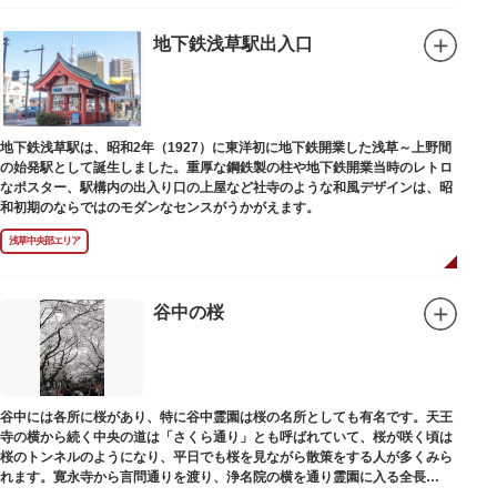
地下鉄浅草駅出入口
地下鉄浅草駅は、昭和2年（1927）に東洋初に地下鉄開業した浅草～上野間
の始発駅として誕生しました。重厚な鋼鉄製の柱や地下鉄開業当時のレトロ
なポスター、駅構内の出入り口の上屋など社寺のような和風デザインは、昭
和初期のならではのモダンなセンスがうかがえます。
浅草中央部エリア
谷中の桜
谷中には各所に桜があり、特に谷中霊園は桜の名所としても有名です。天王
寺の横から続く中央の道は「さくら通り」とも呼ばれていて、桜が咲く頃は
桜のトンネルのようになり、平日でも桜を見ながら散策をする人が多くみら
れます。寛永寺から言問通りを渡り、浄名院の横を通り霊園に入る全長