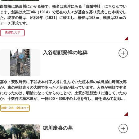
白鬚橋は隅田川にかかる橋で、橋名は東岸にある「白鬚神社」にちなんでい
ます。創架は大正3年（1914）で近在の人々が基金を募り完成した木橋でし
た。現在の橋は、昭和6年（1931）に竣工し、橋長は168ｍ、幅員は22ｍの
アーチ形式です。
奥浅草エリア
入谷朝顔発祥の地碑
嘉永・安政時代に下谷坂本村字入谷に住んでいた植木師の成田屋山崎留次郎
が、東の朝顔造りの大関であったと記録が残っています。入谷が朝顔で有名
になったのは、明治になってからのことで、土質が朝顔造りに適していたの
か、十数件の植木屋が、一軒500～600坪の土地を有し、軒を連ねて朝顔造
りをはじめました。
根岸・入谷・金杉エリア
徳川慶喜の墓