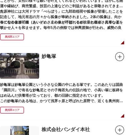
ことから、女性の様々な願いを叶えてくれるといわれています。ほかにも開
運や縁結び、商売繁盛、技芸の上達などのご利益があると崇敬されてきまし
た。
吉原神社には大河ドラマ「べらぼう」に九郎助稲荷や狐像が登場したことを
記念して、地元有志の方々から狐像が奉納されました。2体の狐像は、向か
春になると逢初桜（あいぞめさくら）と呼ばれるが枝垂れ桜が、見事な花を
って右の像が「逢（あい）」、左の像が「初（そめ）」と命名されていま
咲かせ人々を和ませます。毎年5月の例祭では神輿渡御が行われ、威勢の良
す。
い掛け声とともに各町は活気にあふれます。
奥浅草エリア
吉原弁財天は浅草名所七福神の一社・弁財天にあたり、七福神に関する授与
も年間を通して行われています。
妙亀塚
妙亀塚は妙亀塚公園という小さな公園の中にある塚です。このあたりは謡曲
「隅田川」で有名な妙亀尼とその子梅若丸の伝説の地で、小高い塚に板碑を
はめ込んだ供養塔が立っており、都の旧跡に指定されています。
この妙亀塚のある地は、かつて浅茅ヶ原と呼ばれた原野で、近くを奥州街道
が通じていました。妙亀塚は「梅若伝説」にちなんだ名称です。「梅若伝
奥浅草エリア
説」とは平安時代、吉田少将惟房の子・梅若が、信夫藤太という人買いにさ
らわれ、都から奥州へつれて行かれる途中、重い病にかかりこの地に捨てら
れ世を去りました。我が子を探し求めてはるばるこの地まで来た母親は、隅
田川岸で里人から梅若の死を知らされ、髪をおろして妙亀尼と称し庵を結ん
株式会社バンダイ本社
だ、という説話です。謡曲『隅田川』はこの伝説をもとにしています。