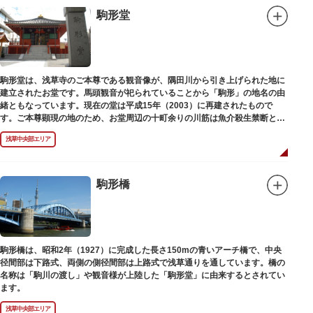
駒形堂
駒形堂は、浅草寺のご本尊である観音像が、隅田川から引き上げられた地に
建立されたお堂です。馬頭観音が祀られていることから「駒形」の地名の由
緒ともなっています。現在の堂は平成15年（2003）に再建されたもので
す。ご本尊顕現の地のため、お堂周辺の十町余りの川筋は魚介殺生禁断とな
り、戒殺碑が建立されました。
浅草中央部エリア
駒形橋
駒形橋は、昭和2年（1927）に完成した長さ150mの青いアーチ橋で、中央
径間部は下路式、両側の側径間部は上路式で浅草通りを通しています。橋の
名称は「駒川の渡し」や観音様が上陸した「駒形堂」に由来するとされてい
ます。
浅草中央部エリア