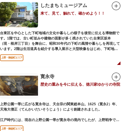
したまちミュージアム
来て、見て、触れて、確かめよう！！
台東区を中心とした下町地域の文化や暮らしの様子を後世に伝える博物館で
す。1階では、古い町並みや建物の面影が多く残されていた台東区坂本
（現・根岸三丁目）を舞台に、昭和30年代の下町の風情や暮らしを再現して
います。2階は生活道具を紹介する導入展示と大型映像をはじめ、下町地域
の歴史や出来事をたどることのできる資料を展示しています。また3階には
上野・御徒町エリア
企画展示室と、道具や玩具を体験し、調べることができるしたまち情報コー
ナーがあります。
寛永寺
歴史の重みを今に伝える、徳川家ゆかりの寺院
上野公園一帯に広がる寛永寺は、天台宗の関東総本山。1625（寛永2）年、
天海大僧正（てんかいだいそうじょう）により創建されました。
江戸時代には、現在の上野公園一帯が寛永寺の境内でしたが、上野戦争でそ
の多くを焼失。現在は根本中堂をはじめ開山堂（両大師）、不忍池辯天堂、
上野・御徒町エリア
上野大仏（パゴダ）、輪王殿などの建造物が上野公園とその周辺に点在して