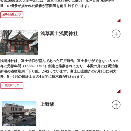
客席1000席の大ホールには、浅草寺三社祭や広重の「江戸百景 浅草仲見
世」の情景が描かれた鍛帳が雰囲気を創り上げています。
浅草中央部エリア
浅草富士浅間神社
浅間神社は、富士信仰が盛んであった江戸時代、富士参りができない人々の
為に元禄年間（1688～1703）創建と推察されており、本殿の扉には明治維
新頃の漆喰彫刻「下り龍」が残っています。富士山山開きの7月1日に例大
祭、5・6月の最終土日の4日間に植木市が行われます。
奥浅草エリア
上野駅