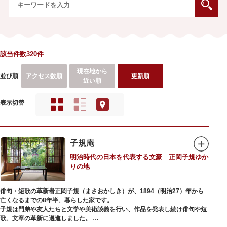
該当件数320件
現在地から
並び順
アクセス数順
更新順
近い順
表示切替
子規庵
明治時代の日本を代表する文豪 正岡子規ゆか
りの地
俳句・短歌の革新者正岡子規（まさおかしき）が、1894（明治27）年から
亡くなるまでの8年半、暮らした家です。
子規は門弟や友人たちと文学や美術談義を行い、作品を発表し続け俳句や短
歌、文章の革新に邁進しました。