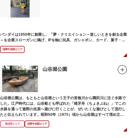
塚の上には板碑が祀られています。この板碑には「弘安十一年戊子五月二十
二日孝子敬白」と刻まれており、区内でも古いものです。しかし妙亀塚と板
碑との関係は、明らかではありません。
なお、隅田川の対岸、木母寺（墨田区堤通）境内には梅若にちなむ梅若塚
（都旧跡）があり、この妙亀塚と相対するものと考えられています。
バンダイは1950年に創業し、「夢・クリエイション～楽しいときを創る企業
～を企業スローガンに掲げ、IPを軸に玩具、ガシャポン、カード、菓子・食
品・食玩、アパレル、日用雑貨など、お客さまの身近で楽しんでいただける
浅草中央部エリア
エンターテインメントをお届けしています。
山谷堀公園
山谷堀公園は、もともと山谷堀という王子の音無川から隅田川に注ぐ水路で
した。江戸時代には、山谷船とも呼ばれた「猪牙舟（ちょきぶね）」でこの
水路を通って遊郭の吉原へ遊びに行くことが、ぜいたくな遊びとして流行し
たと伝えられています。昭和50年（1975）頃から山谷堀はすべて埋め立て
られて暗渠となり、細長い公園として生まれ変わりました。山谷堀公園に
奥浅草エリア
浅草中央部エリア
は、猪牙舟についての説明板も設置されています。