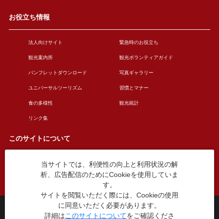
お役立ち情報
法人向けサイト
緊急時のお役立ち
観光案内所
観光ボランティアガイド
パンフレットダウンロード
写真ギャラリー
ユニバーサルツーリズム
習慣とマナー
食の多様性
観光統計
リンク集
このサイトについて
当サイトでは、利便性の向上と利用状況の解
このサイトについて
広告掲載について
析、広告配信のためにCookieを使用していま
お問い合わせ
す。
サイトを閲覧いただく際には、Cookieの使用
に同意いただく必要があります。
台東区役所観光課
詳細は
このサイトについて
をご確認くださ
〒110-8615 東京都台東区東上野4丁目5番6号