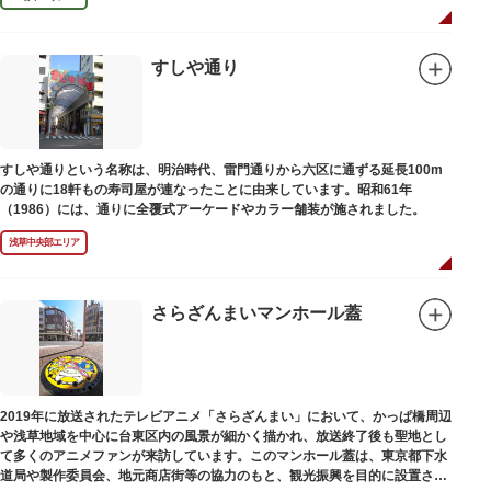
すしや通り
すしや通りという名称は、明治時代、雷門通りから六区に通ずる延長100m
の通りに18軒もの寿司屋が連なったことに由来しています。昭和61年
（1986）には、通りに全覆式アーケードやカラー舗装が施されました。
浅草中央部エリア
さらざんまいマンホール蓋
2019年に放送されたテレビアニメ「さらざんまい」において、かっぱ橋周辺
や浅草地域を中心に台東区内の風景が細かく描かれ、放送終了後も聖地とし
て多くのアニメファンが来訪しています。このマンホール蓋は、東京都下水
道局や製作委員会、地元商店街等の協力のもと、観光振興を目的に設置され