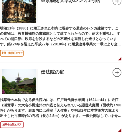
東京藝術大学赤レンガ1号館
明治13年（1880）に竣工された都内に現存する最古のレンガ建築です。こ
の建物は、教育博物館の書籍庫として建てられたもので、耐火を重視し、す
べての開口部に鉄扉を付設するなどの不燃性を重視した造りとなっていま
す。築124年を迎えた平成22年（2010年）に耐震改修事業の一環により全面
改修が施されました。
上野・御徒町エリア
伝法院の庭
浅草寺の本坊である伝法院内には、江戸時代寛永年間（1624～44）に近江
（滋賀県）の大名小堀遠州の作庭と伝えられている廻遊式庭園（面積約3700
坪）があります。庭園内には茶室「天佑庵」や明治2年に本堂後方の塚より
出土した古墳時代の石棺（長さ2.5m）があります。一般公開はしていません
が、不定期で特別公開されることがあります。
浅草中央部エリア