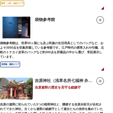
故郷松山より母と妹を呼び寄せ、結核に苦しみながらも34歳で亡くなるまで
根岸・入谷・金杉エリア
精力的に文学作品を創作し続けた場所でもあります。
1945（昭和20）年の空襲で焼失しましたが、その5年後、当時の間取りのま
ま再建され、現在の庵は東京都指定史跡として明治の雰囲気が体感できる魅
袋物参考館
力的な空間となっています。
子規が病室兼書斎にしていた「病牀六尺の間」などを復元しており、明治の
暮らしだけでなく創作の様子を偲ぶことができます。現在、一般のボランテ
ィア団体により大切に維持・保存されています。
袋物参考館は、世界50ヶ国にも及ぶ民族の生活用具としてのバッグなど、お
よそ3000点を収集所蔵している参考館です。江戸時代の煙草入れや印籠、北
欧のトナカイ皮革のバッグなど約300点を所蔵品の中から選び、常設展示し
ています。
浅草橋・蔵前エリア
吉原神社（浅草名所七福神 弁財天）
吉原遊郭の歴史を見守る総鎮守
吉原の遊郭に祀られていた5つの稲荷神社と、隣接する吉原弁財天が合祀さ
れてできた神社。古くから遊郭の総鎮守として遊女たちの信仰を集めていた