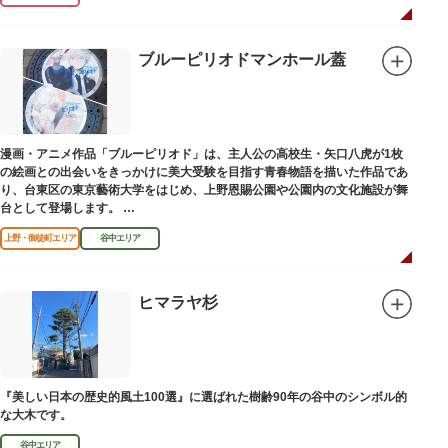
ブルーピリオドマンホール蓋
漫画・アニメ作品「ブルーピリオド」は、主人公の高校生・矢口八虎が1枚
の絵画との出会いをきっかけに美大受験を目指す青春物語を描いた作品であ
り、台東区の東京藝術大学をはじめ、上野恩賜公園や公園内の文化施設が舞
台として登場します。
区にゆかりのある本作品を通して、新たな観光スポット創出による誘客促進
上野・御徒町エリア
谷中エリア
と区内観光客の回遊性向上を図るため、こちらのマンホール蓋を設置しまし
た。
設置年月日：令和4年3月1日
ヒマラヤ杉
『美しい日本の歴史的風土100選』に選ばれた樹齢90年の谷中のシンボル的
な大木です。
谷中エリア