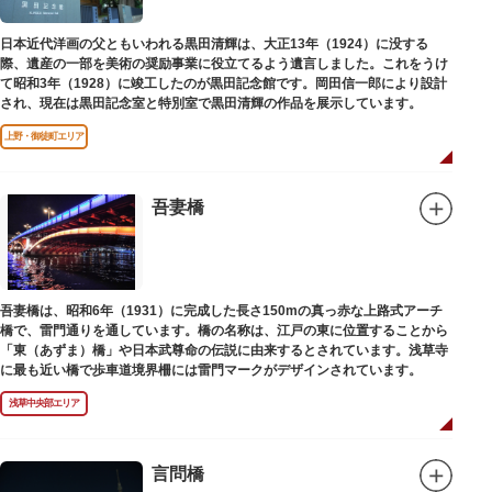
日本近代洋画の父ともいわれる黒田清輝は、大正13年（1924）に没する
際、遺産の一部を美術の奨励事業に役立てるよう遺言しました。これをうけ
て昭和3年（1928）に竣工したのが黒田記念館です。岡田信一郎により設計
され、現在は黒田記念室と特別室で黒田清輝の作品を展示しています。
上野・御徒町エリア
吾妻橋
吾妻橋は、昭和6年（1931）に完成した長さ150mの真っ赤な上路式アーチ
橋で、雷門通りを通しています。橋の名称は、江戸の東に位置することから
「東（あずま）橋」や日本武尊命の伝説に由来するとされています。浅草寺
に最も近い橋で歩車道境界柵には雷門マークがデザインされています。
浅草中央部エリア
言問橋