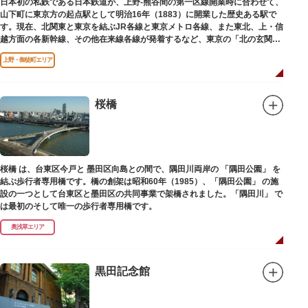
日本初の私鉄である日本鉄道が、上野-熊谷間の第一区線開業時に合わせて、
山下町に東京方の起点駅として明治16年（1883）に開業した歴史ある駅で
す。現在、北関東と東京を結ぶJR各線と東京メトロ各線、また東北、上・信
越方面の各新幹線、その他在来線各線が発着するなど、東京の「北の玄関
口」として機能しています。
上野・御徒町エリア
桜橋
桜橋 は、台東区今戸と 墨田区向島との間で、隅田川両岸の 「隅田公園」 を
結ぶ歩行者専用橋です。橋の創架は昭和60年（1985）、「隅田公園」 の施
設の一つとして台東区と墨田区の共同事業で架橋されました。「隅田川」 で
は最初のそして唯一の歩行者専用橋です。
奥浅草エリア
黒田記念館