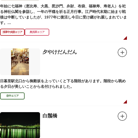
年始に七福神（恵比寿、大黒、毘沙門、弁財、布袋、福禄寿、寿老人）を祀
る神社仏閣を参詣し、一年の平穏を祈る正月行事。江戸時代末期に始まり戦
後は中断していましたが、1977年に復活し今日に受け継がれ親しまれていま
す。
浅草中央部エリア
奥浅草エリア
浅草名所七福神の特徴は福禄寿、寿老人が2社ずつあり、巡る社寺が9ヶ所あ
るところ。九は数の究み、鳩と言う字にも使われていて、鳩は「集まる」と
いう縁起の良い意味を持つ故事に由来しているそうです。福笹に各社寺の福
絵馬をつけ、色紙・福絵に御朱印をいただきながら巡拝しましょう。
夕やけだんだん
江戸文化発祥の地といわれる浅草には、観音様の境内を中心として広く各所
に名所・旧跡があります。七福神をめぐる途中、これらの名跡も訪ねながら
江戸文化の面影を偲んでみてはいかがでしょうか。
御利益にあやかりながらの散策は、福徳と心の安らぎを与えてくれることで
日暮里駅北口から御殿坂を上っていくと下る階段があります。階段から眺め
しょう。
る夕日が美しいことから名付けられました。
谷中エリア
白鬚橋