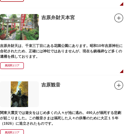
吉原弁財天本宮
吉原弁財天は、千束三丁目にある花園公園にあります。昭和10年吉原神社に
合祀されたため、正確には神社ではありませんが、現在も鎮魂碑など多くの
遺構を残しております。
奥浅草エリア
吉原観音
関東大震災では遊女をはじめ多くの人々が池に逃れ、490人が溺死する悲劇
が起こりました。この観音さまは溺死した人々の供養のために大正１５年
（1926）に造立されたものです。
奥浅草エリア