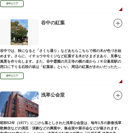
100mの桜並木や、霊園内に点在する大木なども見事です。
谷中エリア
谷中の紅葉
谷中では、秋になると「さくら通り」などあちらこちらで桜の木が色づき始
めます。さらに、イチョウやモミジなど紅葉する木がさまざまあり、見事な
風景を作り出します。また、谷中霊園の天王寺の横の道からＪＲ日暮里駅の
西口に下りる石段の坂は「紅葉坂」といい、周辺の紅葉がきれいだったため
このように命名されたという説があります。
谷中エリア
浅草公会堂
昭和52年（1977）にこけら落としされた浅草公会堂は、毎年1月の新春浅草
歌舞伎などの演芸・演劇などの興業や、集会室や展示会などが催されます。