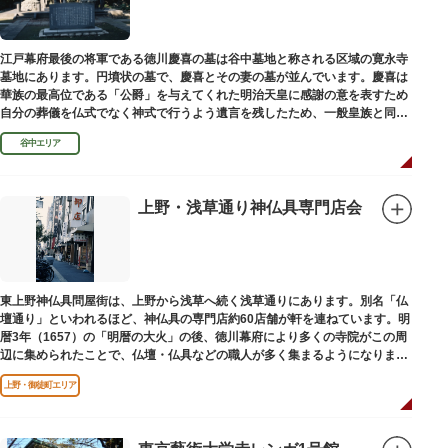
江戸幕府最後の将軍である徳川慶喜の墓は谷中墓地と称される区域の寛永寺
墓地にあります。円墳状の墓で、慶喜とその妻の墓が並んでいます。慶喜は
華族の最高位である「公爵」を与えてくれた明治天皇に感謝の意を表すため
自分の葬儀を仏式でなく神式で行うよう遺言を残したため、一般皇族と同じ
ような円墳が建てられました。
谷中エリア
上野・浅草通り神仏具専門店会
東上野神仏具問屋街は、上野から浅草へ続く浅草通りにあります。別名「仏
壇通り」といわれるほど、神仏具の専門店約60店舗が軒を連ねています。明
暦3年（1657）の「明暦の大火」の後、徳川幕府により多くの寺院がこの周
辺に集められたことで、仏壇・仏具などの職人が多く集まるようになりまし
た。
上野・御徒町エリア