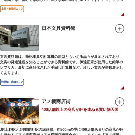
どが住む森エリアや、ホッキョクグマやアザラシが住む海エリアでは、水浴
上野・御徒町エリア
びなど迫力あるシーンが目撃できることもあります。国指定重要文化財の
「旧寛永寺五重塔」や藤堂高虎が建て1878（明治11）年に再建された
「閑々亭」などの歴史的建造物も見どころです。
日本文具資料館
一方「西園」は、蓮の名所としても知られる風光明媚な「不忍池」のほとり
に位置する区域。キリンやサイなどの人気動物をはじめ、アイアイや“動か
ない鳥”として話題のハシビロコウなどユニークな種も見られます。
子ども動物園「すてっぷ」では、小動物を間近で観察することを通じて、命
の大切さや生きものの魅力が学べる体験プログラムが実施されています。
文具資料館は、筆記用具や計算機の原型ともいえる品々が展示されており、
文具の発達過程を知ることができる資料館です。伊達正宗が使用した鉛筆の
歩き疲れたり、お腹が空いてきたら、園内にいくつかあるフードショップで
レプリカ、最初に商品化された手回し計算機など、珍しい文具が多数展示し
休憩しましょう。それぞれのお店で、動物たちをモチーフにした可愛いフー
てあります。
ドやスイーツが食べられます。オリジナルグッズを取り扱うギフトショップ
も必見です。
浅草橋・蔵前エリア
アメ横商店街
400店舗以上の商店が軒を連ねる買い物天国
JR上野駅とJR御徒町駅の線路脇、約500mの中に400店舗あまりの商店が軒