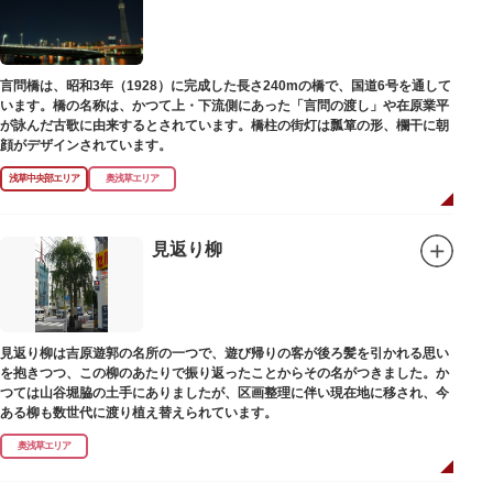
言問橋は、昭和3年（1928）に完成した長さ240mの橋で、国道6号を通して
います。橋の名称は、かつて上・下流側にあった「言問の渡し」や在原業平
が詠んだ古歌に由来するとされています。橋柱の街灯は瓢箪の形、欄干に朝
顔がデザインされています。
浅草中央部エリア
奥浅草エリア
見返り柳
見返り柳は吉原遊郭の名所の一つで、遊び帰りの客が後ろ髪を引かれる思い
を抱きつつ、この柳のあたりで振り返ったことからその名がつきました。か
つては山谷堀脇の土手にありましたが、区画整理に伴い現在地に移され、今
ある柳も数世代に渡り植え替えられています。
奥浅草エリア