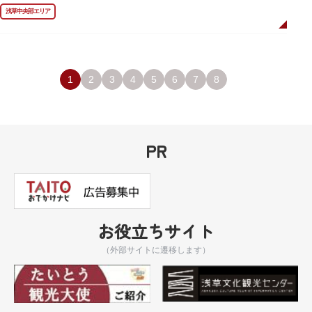
ました。
浅草中央部エリア
描かれているのは、主人公である矢逆一稀、久慈悠、陣内燕太の3人が、か
っぱ橋に封印されていた謎のカッパ型生命体“ケッピ”によって河童の姿に変
身させられた姿です。
設置年月日：令和3年4月13日
1
2
3
4
5
6
7
8
PR
お役立ちサイト
（外部サイトに遷移します）