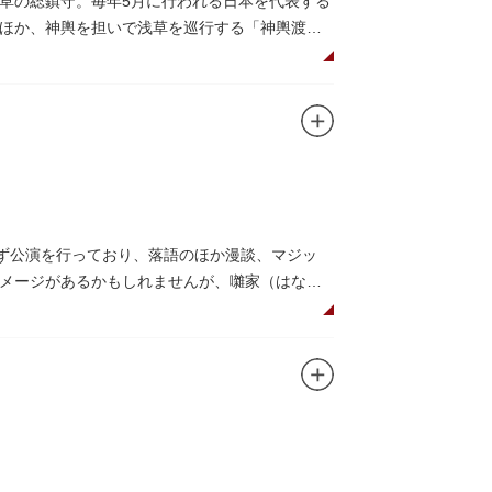
草の総鎮守。毎年5月に行われる日本を代表する
ほか、神輿を担いで浅草を巡行する「神輿渡
り一色に染まります。
それを八の字に三回通って穢れを祓うことで疫病
安した郷土の文化人、土師真中知（はじのなか
が渡り廊下で繋がる建築様式。国の重要文化財に
す。
まず公演を行っており、落語のほか漫談、マジッ
メージがあるかもしれませんが、囃家（はなし
んではいかがでしょう。数々の著名な落語家や