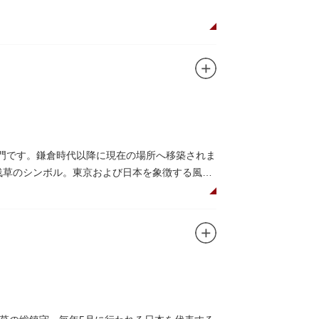
もおすすめです。昼間と比べて人が少なくゆっ
など伝統工芸品も並び、歩いているだけで浅草
商品が作られる様子がわかる実演販売の店もあ
なか、お気に入りのお土産探しをお楽しみくだ
総門です。鎌倉時代以降に現在の場所へ移築されま
灯は浅草のシンボル。東京および日本を象徴する風景
寺の護法善神「天龍像」と「金龍像」も見どこ
日没から23時頃までは雷門や浅草寺がライトアッ
下幸之助氏の寄進により再建されたものです。