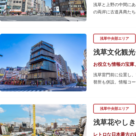
浅草と上野の中間にあ
の両岸に古道具商たち
関東大震災後に川は塞
性的な専門商店街とし
すすめです。食品サン
浅草中央部エリア
毎年、道具の日である
浅草文化観光
異なる様々な催しもの
お役立ち情報の宝庫
浅草雷門前に位置し、
替所も併設。情報コー
ードも閲覧できるので
文化を紹介。通常、イ
ここを訪れたなら、8
浅草中央部エリア
となっています。
浅草花やしき
浅草の街並みに溶け込
は、初めて日本を訪れ
レトロな日本最古の