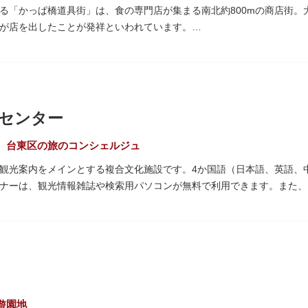
る「かっぱ橋道具街」は、食の専門店が集まる南北約800mの商店街。
が店を出したことが発祥といわれています。
がれ、現在はプロ仕様の調理器具や厨房機器、食器、包材、調理衣装な
て賑わいを見せています。もちろん、ほとんどのお店が小売にも対応。
プル作り体験ができるお店もありますよ。
10月9日前後に開催される「かっぱ橋道具まつり」では、各店舗がお
センター
も行われます。
、台東区の旅のコンシェルジュ
観光案内をメインとする複合文化施設です。4か国語（日本語、英語、
ナーは、観光情報雑誌や検索用パソコンが無料で利用できます。また、
、とっておきの旅のヒントを得られるかも。多目的スペースでは、映像
スが配備されているので休憩場所としても利用できます。
階の展望テラスも必見です。雷門から浅草寺へと続く仲見世や、隅田川
む平屋を重ねたようなおしゃれな外観は、日本を代表する建築家・隈研
る海外ツーリストにも優しい印象を与えています。
遊園地