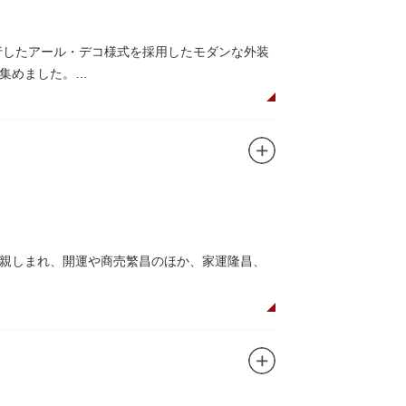
かがでしょうか。
行したアール・デコ様式を採用したモダンな外装
集めました。
ンボル・大時計も復活し、昭和の面影を残す百貨
レクトされた銘菓が並ぶ「浅草すいーつ小町」。
親しまれ、開運や商売繁昌のほか、家運隆昌、
をかきこむと言われる熊手をはじめ八ツ頭芋、お
けくらべ』や他の文学作品にもこの酉の市が数
優しい顔立ちのおかめは「お多福」とも言わ