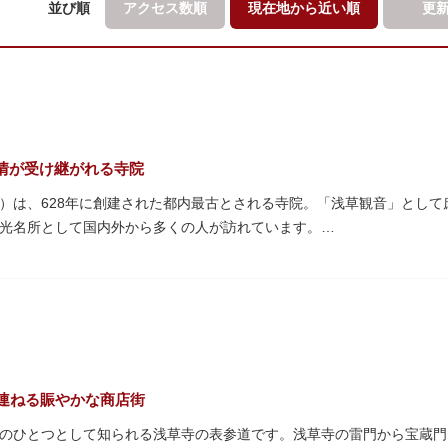
並び順
アクセス数順
現在地から
近い順
更
情が受け継がれる寺院
）は、628年に創建された都内最古とされる寺院。「浅草観音」とし
光名所として国内外から多くの人が訪れています。
「雷門（風雷神門）」は、高さ3.9mの大提灯と風神雷神像が安置され
ち、参拝客を堂々と迎えてくれます。本堂前には、邪気を払うご利益が
て身を清めましょう。「観音堂」とも呼ばれる本堂にはご本尊の聖観世
も必見です。ひと際目立つ五重塔、国指定重要文化財の二天門、浅草名
、悠久の時に思いを馳せて見学をお楽しみください。
を連ねる賑やかな商店街
のひとつとして知られる浅草寺の表参道です。浅草寺の雷門から宝蔵門ま
され、朱塗りの建物がより一層鮮やかに浮かび上がります。昼間は約9