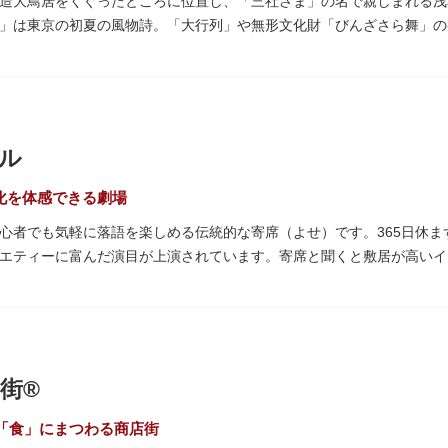
造大鳥居をくぐったところに位置し、「三社さま」の名で親しまれる浅
」は東京の初夏の風物詩。「大行列」や無形文化財「びんざさら舞」の
町を練り歩く担ぎ手たちの威勢良い掛け声が響き渡り、浅草の町がまつ
し）の大祓」では、茅草で作られた輪の中（茅の輪）が設置されます。
があると伝えられる行事です。
尊である聖観世音菩薩像を見つけた漁師の兄弟とともに、尊像として奉
ル
ています。江戸時代に徳川家光が寄進した社殿は本殿・幣殿と拝殿の間
た、浅草名所七福神のひとつとしても知られ、恵比須像が祀られていま
文化を体感できる劇場
心者でも気軽に落語を楽しめる伝統的な寄席（よせ）です。365日休
エティーに富んだ演目が上演されています。寄席と聞くと敷居が高いイ
。すぐに巧みな話芸に引き込まれ、予備知識が無くても楽しめます。
のも魅力のひとつ。売店でお弁当やお菓子を買ってゆっくり番組を楽し
笑いの殿堂で、昔ながらの下町文化を体感してみてください。
街®
「食」にまつわる商店街