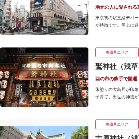
ガラス床から隅田川を
地元の人に愛される
東京初の駅直結デパー
が特徴です。屋上に遊
現在は、B1階から地
店は今でも人々に親し
東武線「浅草駅」直結
奥浅草エリア
鷲神社（浅草
酉の市の熊手で開運
朱塗りの大鳥居が印象
子育て、出世の神徳が
毎年11月の酉（とり
多福の面など、色とり
多く登場することから
奥浅草エリア
なでる場所によって異
吉原神社（浅