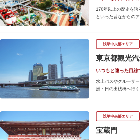
170年以上の歴史を
といった昔ながらのア
める「ガシャポンのデ
浅草花やしきは、江戸
浅草中央部エリア
代に入ると遊戯施設が
園地として再開し、温
東京都観光汽
園とのりもの料が無料
いつもと違った目線
水上バスやクルーザー
洲・日の出桟橋へ行く
ットなどを巡る約30
ら東京の景色を堪能で
漫画・アニメ界の巨匠
浅草中央部エリア
も魅力。目的や人数に
宝蔵門