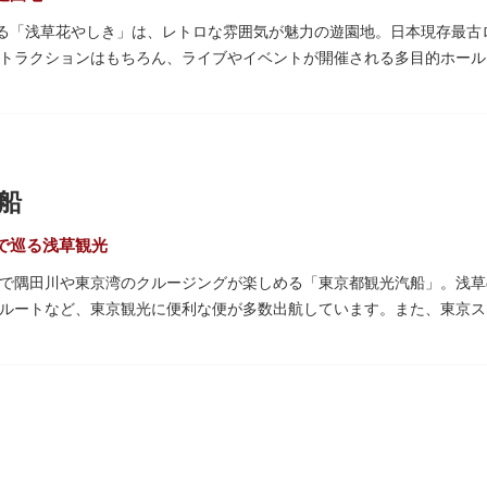
誇る「浅草花やしき」は、レトロな雰囲気が魅力の遊園地。日本現存最
トラクションはもちろん、ライブやイベントが開催される多目的ホール
パート浅草花やしき店」も併設され、さまざまな娯楽を楽しめる浅草の
時代末期の1853年に造園師・森田六三郎により、牡丹と菊細工を主と
置かれ、珍鳥や猛獣、見世物の展示などでも評判に。全国有数の動物園
かさと懐かしさを併せ持つレトロなアトラクションや雰囲気で人気のス
船
で、年齢や身長制限の無いアトラクションもあり、子どもの遊園地デビ
で巡る浅草観光
で隅田川や東京湾のクルージングが楽しめる「東京都観光汽船」。浅草
ルートなど、東京観光に便利な便が多数出航しています。また、東京ス
分の「浅草周遊コース」も。初日の出やお花見、隅田川花火大会、クリ
きるイベントクルーズも企画されています。
、松本零士氏が宇宙船をイメージしてデザインした船や、約300人が
あわせてコースや時間帯を選べるチャータークルーズも行われています