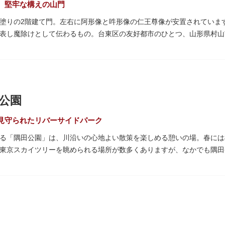
、堅牢な構えの山門
塗りの2階建て門。左右に阿形像と吽形像の仁王尊像が安置されています
表し魔除けとして伝わるもの。台東区の友好都市のひとつ、山形県村山
れる吊灯篭も存在感を放ち、参拝客を迎えてくれます。
武蔵守に任命された平公雅（たいらのきみまさ）により、祈願成就の御
64年にホテルニューオオタニ創始者・大谷米太郎の寄進により本瓦葺きで
の経典である『元版⼀切経（げんばんいっさいきょう）』や寺宝が収蔵
公園
見守られたリバーサイドパーク
る「隅田公園」は、川沿いの心地よい散策を楽しめる憩いの場。春には
東京スカイツリーを眺められる場所が数多くありますが、なかでも隅田
園オープンカフェ」は、店舗の一部を屋外にした開放的なカフェ・レス
ても良いですね。また、クジラの滑り台が目印の「遊具広場」はブラン
り身体を動かせます。
た全長約160mの「すみだリバーウォーク」は、東京スカイツリーまで