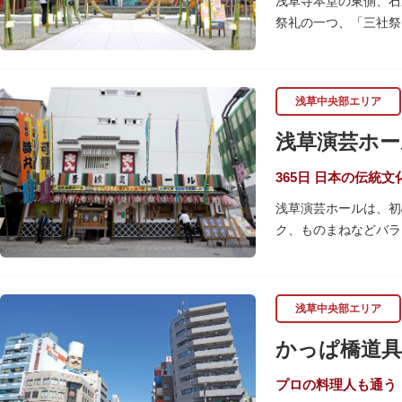
浅草寺本堂の東側、石
祭礼の一つ、「三社祭
御」が見どころです。
6月の「夏越し（なご
や災厄から逃れ、福徳
浅草中央部エリア
本殿には浅草寺のご本
浅草演芸ホー
とも）の3人が祀られ
指定されています。ま
365日 日本の伝統
浅草演芸ホールは、初
ク、ものまねなどバラ
か）さんは喋りのプロ
ホール内で飲食できる
お笑い芸人を輩出した
浅草中央部エリア
かっぱ橋道具
プロの料理人も通う