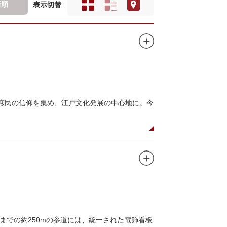
新順
表示切替
て庶民の信仰を集め、江戸文化発展の中心地に。今
た浅草寺の総門。本堂前には2体の仁王尊像が並
あるといわれる常香炉（じょうこうろ）が鎮
音菩薩が祀られており、毎日定時に法要が執り
所七福神のひとつ・大黒天が祀られた影向堂
での約250mの参道には、統一された電飾看板
0店舗が軒を連ねる仲見世のお店も閉まり、シャ