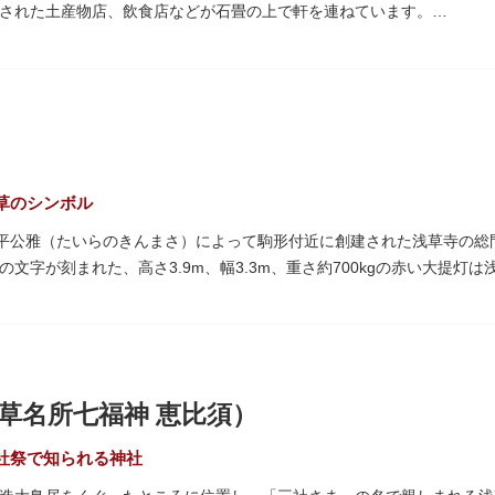
された土産物店、飲食店などが石畳の上で軒を連ねています。
草絵巻」を楽しめるのも夜の醍醐味。撮影スポットやデートスポットに
いをはじめ、団子や揚げまんじゅう、雷おこしなどの銘菓、和傘や扇子
運んでみてはいかがでしょうか。
す。江戸文化を感じる粋な商品の数々は、海外からの観光客にも人気。
ての味を堪能できるのも魅力。下町っ子の威勢の良い売り声が飛び交う
草のシンボル
に平公雅（たいらのきんまさ）によって駒形付近に創建された浅草寺の
の文字が刻まれた、高さ3.9m、幅3.3m、重さ約700kgの赤い大提
トスポットとしても国内外の観光客を魅了し続けています。
見事な龍の彫刻や、門の北側（風神雷神の背後）に安置されている浅草
神門」は、門の左右に立つ2体の彫像、風神像と雷神像に由来します。
た荘厳な雰囲気に包まれます。
草名所七福神 恵比須）
り返し、現在の雷門は1960年に松下電器産業（現パナソニック）の松
社祭で知られる神社