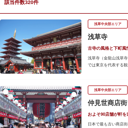
該当件数320件
浅草中央部エリア
浅草寺
古寺の風格と下町風
浅草寺（金龍山浅草寺
では東京を代表する観
浅草の象徴とも言える
ぶ山門「宝蔵門」が建
浅草中央部エリア
座。参拝前に煙を浴び
行われています。
仲見世商店街
境内の歴史ある建造物
（ようごうどう）など
およそ90店舗が軒
日本で最も古い商店街
日没後はライトアップ