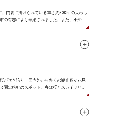
。門裏に掛けられている重さ約500kgの大わら
市の有志により奉納されました。また、小船町
礼として942年に建立されました。数度の火災を
再建された（2007年チタン瓦に葺き替え）楼門
されています。
桜が咲き誇り、国内外から多くの観光客が花見
公園は絶好のスポット。春は桜とスカイツリー
トラン。綺麗な景色を眺めながら、コーヒー片
コやアスレチックなどの遊具が設置された広
の最短距離ルートのひとつ。歩道橋の途中にある