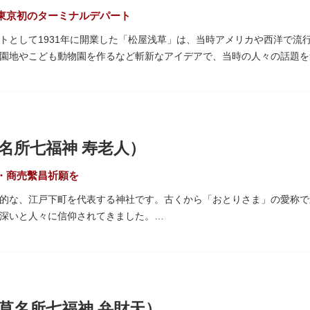
見下ろしたり、すぐ横を走る電車の迫力を楽しんだり、隅田川散策にい
東京初のターミナルデパート
トとして1931年に開業した「松屋浅草」は、当時アメリカや西洋で流
園地やこども動物園を作るなど斬新なアイデアで、当時の人々の話題を
上3階までが松屋浅草の売り場。2012年のリニューアルで建設当時のシ
まれています。地上1階は 浅草らしい下町銘菓をはじめ、全国からセ
なので、お土産購入にも便利です。
名所七福神 寿老人）
・商売繫昌祈願を
的な、江戸下町を代表する神社です。古くから「おとりさま」の愛称で
深いと人々に信仰されてきました。
）の日に境内で行われる例祭「酉の市」は江戸の風物詩として有名。福
どりの縁起物を買い求める人たちで賑わいます。樋口一葉の代表作『た
、いかに地域に根付いた催し物だったかが伺い知れます。
なるご利益を授かるといわれる「なでおかめ」も人気。ふっくらとした
草名所七福神 弁財天）