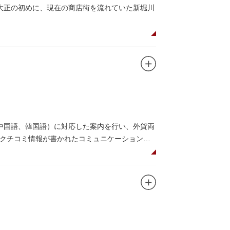
大正の初めに、現在の商店街を流れていた新堀川
ど「食」にまつわる約170軒の専門店が集まる個
家庭の調理用具を購入したい人や観光客にもお
すすめ商品や掘り出しものを販売。また、年ごとに
中国語、韓国語）に対応した案内を行い、外貨両
クチコミ情報が書かれたコミュニケーションボ
を活用し台東区のみどころやイベント、歴史、
や東京スカイツリーも一望できるビュースポット
吾氏によるデザイン。木の温もりあふれる空間