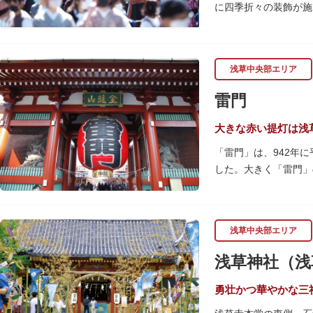
に四季折々の装飾が施
ッターに描かれた「浅
人形焼や手焼きせんべ
くり巡れるので、足を
らしさを感じる場所で
り、焼き立て、作り立
浅草中央部エリア
さい。
雷門
大きな赤い提灯は浅
「雷門」は、942年
した。大きく「雷門」
として親しまれ、フォ
提灯の底部に施された
ろ。正式名称の「風雷
浅草中央部エリア
プされ、昼間とは違っ
浅草神社（浅
何度も焼失と再建を繰
勇壮かつ華やかな三