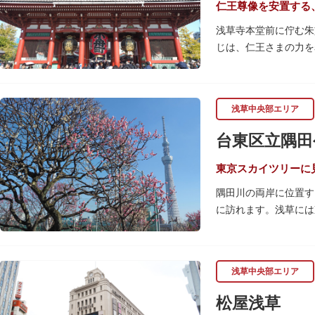
仁王尊像を安置する
浅草寺本堂前に佇む朱
じは、仁王さまの力を
の大提灯や重厚感あふ
宝蔵門は、平安時代、
浅草中央部エリア
経て、現在の門は19
です。上層部には仏教
台東区立隅田
東京スカイツリーに
隅田川の両岸に位置す
に訪れます。浅草には
の共演も人気です。
川沿いにある「隅田公
手にのんびりと過ごし
浅草中央部エリア
場。子どもも思いっき
松屋浅草
隅田川橋梁に設置され