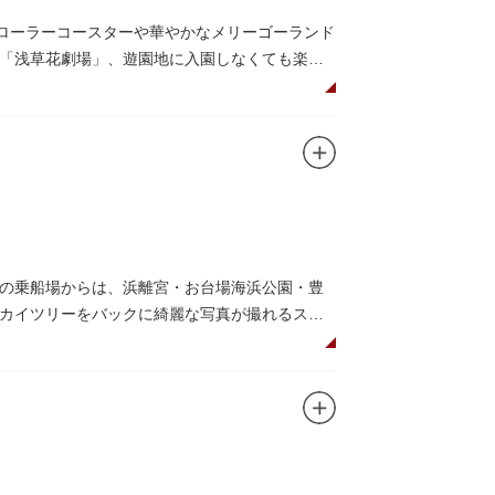
古ローラーコースターや華やかなメリーゴーランド
「浅草花劇場」、遊園地に入園しなくても楽し
「遊びの場」として親しまれています。
した花園（かえん）として誕生しました。明治時
としても知られるようになりました。戦後は遊
ポットとなっています。幼児（0歳～4歳）は入
ューにもぴったりです。
の乗船場からは、浜離宮・お台場海浜公園・豊
カイツリーをバックに綺麗な写真が撮れるスポ
スマスなどのイベント時は、いつもと違う目線か
乗船可能なアメリカンな大型船など多種多様な船体
。