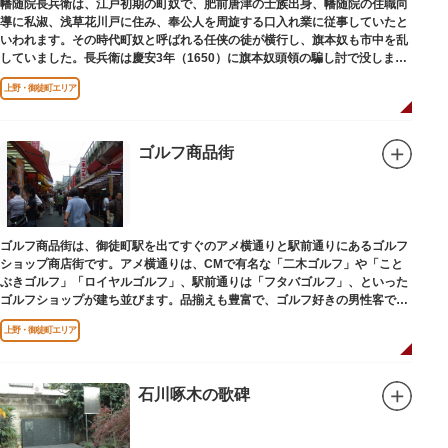
幡随院長兵衛は、江戸初期の町奴で、肥前唐津の士族出身、幡随院の住職向
導に私淑、浅草花川戸に住み、奉公人を周旋する口入れ業に従事していたと
いわれます。その時代町奴と呼ばれる任侠の徒が横行し、旗本奴も市中を乱
していました。長兵衛は慶安3年（1650）に旗本奴頭領の騙し討で没しまし
た。お墓は源空寺（げんくうじ）にあります。
上野・御徒町エリア
ゴルフ商品街
ゴルフ商品街は、御徒町駅を出てすぐのアメ横通りと駅前通りにあるゴルフ
ショップ商店街です。アメ横通りは、CMで有名な「二木ゴルフ」や「こと
ぶきゴルフ」「ロイヤルゴルフ」、駅前通りは「フタバゴルフ」、といった
ゴルフショップが建ち並びます。品揃えも豊富で、ゴルフ好きの男性客で賑
わっています。
上野・御徒町エリア
石川啄木の歌碑