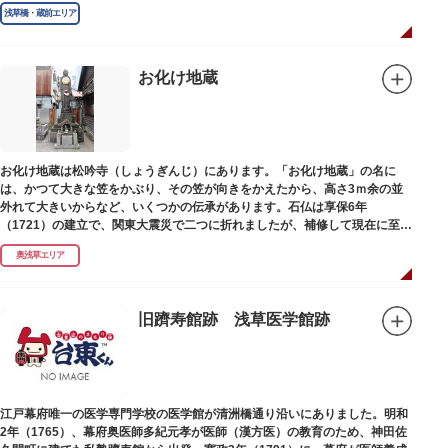
指定の天然記念物の大イチョウを残すのみです。
浅草橋・蔵前エリア
お化け地蔵
お化け地蔵は松吟寺（しょうぎんじ）にあります。「お化け地蔵」の名に
は、かつて大きな笠をかぶり、その笠が向きをかえたから、高さ3ｍ余の並
外れて大きいからなど、いくつかの伝承があります。石仏は享保6年
（1721）の建立で、関東大震災で二つに折れましたが、補修して現在に至っ
ています。常夜灯は、寛政2年（1790）に建てられました。
奥浅草エリア
旧躋寿館跡 浅草医学館跡
江戸幕府唯一の医学専門学校の医学館が清洲橋通り沿いにありました。明和
2年（1765）、幕府奥医師多紀元孝が医師（漢方医）の教育のため、神田佐