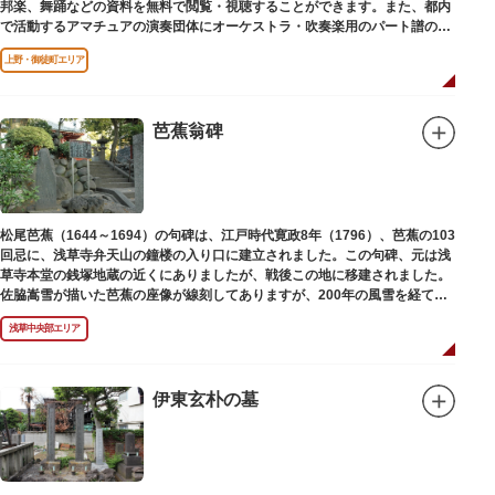
邦楽、舞踊などの資料を無料で閲覧・視聴することができます。また、都内
で活動するアマチュアの演奏団体にオーケストラ・吹奏楽用のパート譜の館
外貸出も行っています。
上野・御徒町エリア
芭蕉翁碑
松尾芭蕉（1644～1694）の句碑は、江戸時代寛政8年（1796）、芭蕉の103
回忌に、浅草寺弁天山の鐘楼の入り口に建立されました。この句碑、元は浅
草寺本堂の銭塚地蔵の近くにありましたが、戦後この地に移建されました。
佐脇嵩雪が描いた芭蕉の座像が線刻してありますが、200年の風雪を経て、
碑石も欠損し、碑面の判読も困難となっています。
浅草中央部エリア
伊東玄朴の墓