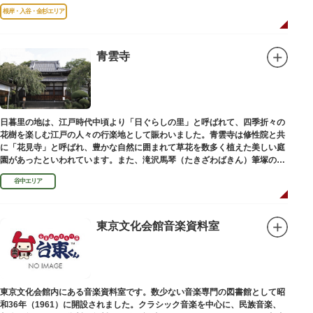
根岸・入谷・金杉エリア
青雲寺
日暮里の地は、江戸時代中頃より「日ぐらしの里」と呼ばれて、四季折々の
花樹を楽しむ江戸の人々の行楽地として賑わいました。青雲寺は修性院と共
に「花見寺」と呼ばれ、豊かな自然に囲まれて草花を数多く植えた美しい庭
園があったといわれています。また、滝沢馬琴（たきざわばきん）筆塚の碑
があります。
谷中エリア
東京文化会館音楽資料室
東京文化会館内にある音楽資料室です。数少ない音楽専門の図書館として昭
和36年（1961）に開設されました。クラシック音楽を中心に、民族音楽、