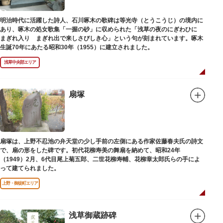
明治時代に活躍した詩人、石川啄木の歌碑は等光寺（とうこうじ）の境内に
あり、啄木の処女歌集「一握の砂」に収められた「浅草の夜のにぎわひに
まぎれ入り まぎれ出で来しさびしき心」という句が刻まれています。啄木
生誕70年にあたる昭和30年（1955）に建立されました。
浅草中央部エリア
扇塚
扇塚は、上野不忍池の弁天堂の少し手前の左側にある作家佐藤春夫氏の詩文
で、扇の形をした碑です。初代花柳寿美の舞扇を納めて、昭和24年
（1949）2月、6代目尾上菊五郎、二世花柳寿輔、花柳章太郎氏らの手によ
って建てられました。
上野・御徒町エリア
浅草御蔵跡碑