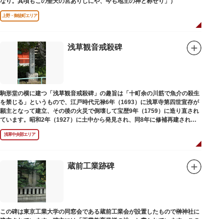
なり。其頃もこの聖天の宮ありしにや、今も地主の神と称せり」）
上野・御徒町エリア
浅草観音戒殺碑
駒形堂の横に建つ「浅草観音戒殺碑」の趣旨は「十町余の川筋で魚介の殺生
を禁じる」というもので、江戸時代元禄6年（1693）に浅草寺第四世宣存が
願主となって建立、その後の火災で倒壊して宝歴9年（1759）に造り直され
ています。昭和2年（1927）に土中から発見され、同8年に修補再建された
碑がどちらのものであるかは不明です。
浅草中央部エリア
蔵前工業跡碑
この碑は東京工業大学の同窓会である蔵前工業会が設置したもので榊神社に