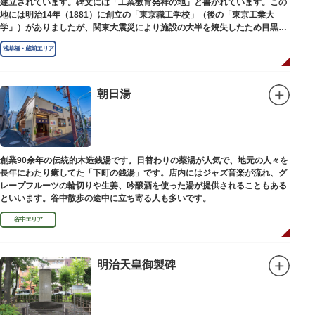
建立されています。碑文には「工業教育発祥の地」と書かれています。この
地には明治14年（1881）に創立の「東京職工学校」（後の「東京工業大
学」）がありましたが、関東大震災により施設の大半を焼失したため目黒に
移転しました。
浅草橋・蔵前エリア
朝日湯
創業90余年の伝統的木造銭湯です。日替わりの薬湯が人気で、地元の人々を
長年にわたり癒してた「下町の銭湯」です。店内にはジャズ音楽が流れ、グ
レープフルーツの輪切りや生姜、吟醸酒を使った湯が提供されることもある
といいます。谷中散歩の途中に立ち寄る人も多いです。
谷中エリア
明治天皇御製碑