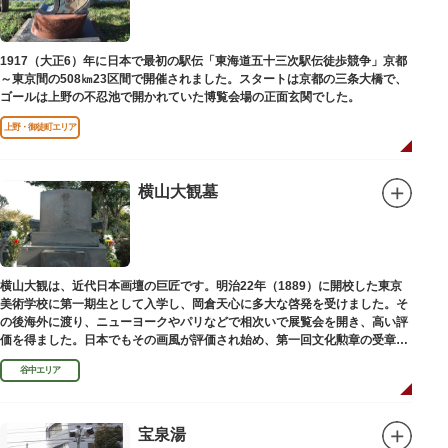
1917（大正6）年に日本で最初の駅伝「東海道五十三次駅伝徒歩競争」京都
～東京間の508㎞23区間で開催されました。スタートは京都の三条大橋で、
ゴールは上野の不忍池で開かれていた博覧会場の正面玄関でした。
上野・御徒町エリア
横山大観墓
横山大観は、近代日本画壇の巨匠です。明治22年（1889）に開校した東京
美術学校に第一期生として入学し、岡倉天心に多大な啓発を受けました。そ
の後海外に渡り、ニューヨークやパリなどで相次いで展覧会を開き、高い評
価を得ました。日本でもその画風が評価され始め、第一回文化勲章の受章者
となりました。お墓は谷中霊園にあります。
谷中エリア
宝泉湯