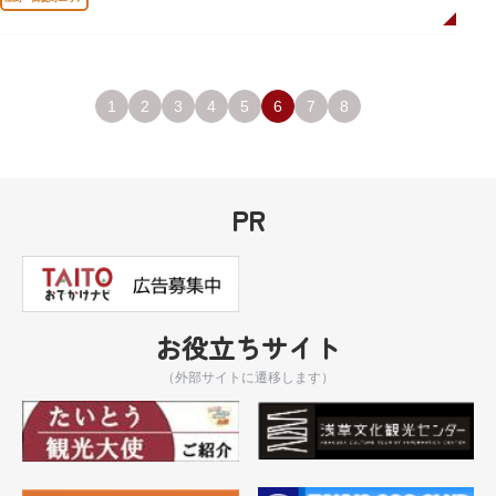
1
2
3
4
5
6
7
8
PR
お役立ちサイト
（外部サイトに遷移します）