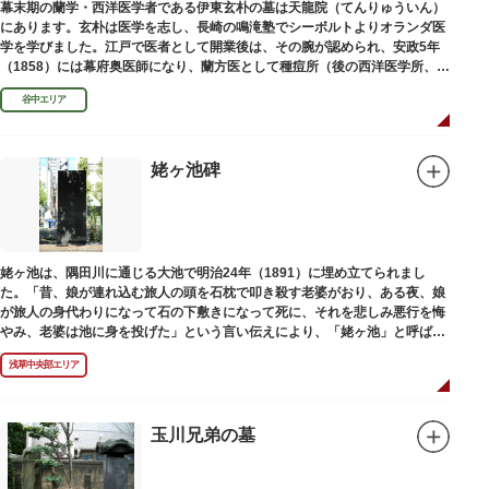
幕末期の蘭学・西洋医学者である伊東玄朴の墓は天龍院（てんりゅういん）
にあります。玄朴は医学を志し、長崎の鳴滝塾でシーボルトよりオランダ医
学を学びました。江戸で医者として開業後は、その腕が認められ、安政5年
（1858）には幕府奥医師になり、蘭方医として種痘所（後の西洋医学所、現
東京大学医学部）の開設などに尽力し、明治4年（1871）72歳で没しまし
谷中エリア
た。
姥ヶ池碑
姥ヶ池は、隅田川に通じる大池で明治24年（1891）に埋め立てられまし
た。「昔、娘が連れ込む旅人の頭を石枕で叩き殺す老婆がおり、ある夜、娘
が旅人の身代わりになって石の下敷きになって死に、それを悲しみ悪行を悔
やみ、老婆は池に身を投げた」という言い伝えにより、「姥ヶ池」と呼ばれ
ていました。その碑は花川戸公園内にあります。
浅草中央部エリア
玉川兄弟の墓