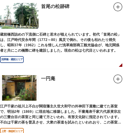
首尾の松跡碑
蔵前橋西詰めの下流側に石碑と若木が植えられています。初代「首尾の松」
は、江戸時代安永年間（1772～80）風災で倒れ、その後も枯れたり焼失
し、昭和37年（1962）これを惜しんだ浅草南部商工観光協会が、地元関係
者と共にこの橋際に碑を建設しました。現在の松は七代目といわれます。
浅草橋・蔵前エリア
一円庵
江戸千家の祖川上不白が関宿藩主久世大和守の外神田下屋敷に建てた茶室
で、明治2年（1869）に現在地に移築しました。不審庵表千家六代原叟宗左
の三畳台目の茶室と同じ建て方といわれ、有形文化財に指定されています。
不白は千家の茶を普及させ、大衆の茶道を試みたといわれおり、この茶室は
江戸千家を広める拠点となりました。
上野・御徒町エリア