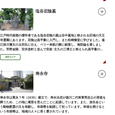
塩谷宕陰墓
江戸時代後期の儒学者である塩谷宕陰の墓は谷中墓地と称される区域の天王
寺霊園にあります。宕陰は昌平黌に入門し、また松崎慊堂に学びました。遠
江掛川藩主の太田氏に仕え、ペリー来航の際に献策し、海防論を著しまし
た。芳野金陵、安井息軒と並んで安政･文久の三博士と称えられ昌平黌の教
授として多くの文人を育て、慶応3年 （1867）に没しました。
谷中エリア
寿永寺
寿永寺は寛永７年（1630）建立で、寿永法尼が徳川二代将軍秀忠公の菩提を
葬うため、この地に庵室を営んだことに起源しています。また、放生会とい
う動物慰霊の文を発願し、布袋尊を勧請して祀っています。幸福を授けると
いう布袋尊は、地域の人々に長く愛されています。