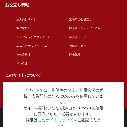
お役立ち情報
法人向けサイト
緊急時のお役立ち
観光案内所
観光ボランティアガイド
パンフレットダウンロード
写真ギャラリー
ユニバーサルツーリズム
習慣とマナー
食の多様性
観光統計
リンク集
このサイトについて
当サイトでは、利便性の向上と利用状況の解
このサイトについて
広告掲載について
析、広告配信のためにCookieを使用していま
お問い合わせ
す。
サイトを閲覧いただく際には、Cookieの使用
に同意いただく必要があります。
台東区役所観光課
詳細は
このサイトについて
をご確認くださ
〒110-8615 東京都台東区東上野4丁目5番6号
い。
TEL：03-5246-1151