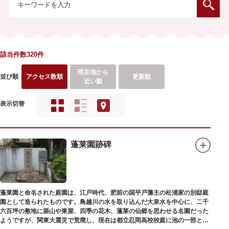
該当件数320件
現在地から
並び順
アクセス数順
更新順
近い順
表示切替
蓬莱園跡碑
蓬莱園と命名された庭園は、江戸時代、肥前の国平戸藩主の松浦家の別邸庭
園として造られたものです。鳥越川の水を取り込んだ大泉水を中心に、二千
六百坪の敷地に築山や東屋、四季の花木、蓬莱の仙郷を思わせる名園だった
ようですが、関東大震災で荒廃し、現在は都立忍岡高校校庭に池の一部と都