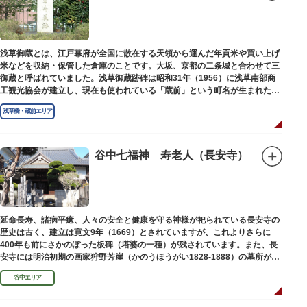
浅草御蔵とは、江戸幕府が全国に散在する天領から運んだ年貢米や買い上げ
米などを収納・保管した倉庫のことです。大坂、京都の二条城と合わせて三
御蔵と呼ばれていました。浅草御蔵跡碑は昭和31年（1956）に浅草南部商
工観光協会が建立し、現在も使われている「蔵前」という町名が生まれたの
は昭和9年（1934）のことです。
浅草橋・蔵前エリア
谷中七福神 寿老人（長安寺）
延命長寿、諸病平癒、人々の安全と健康を守る神様が祀られている長安寺の
歴史は古く、建立は寛文9年（1669）とされていますが、これよりさらに
400年も前にさかのぼった板碑（塔婆の一種）が残されています。また、長
安寺には明治初期の画家狩野芳崖（かのうほうがい1828-1888）の墓所があ
ります。
谷中エリア