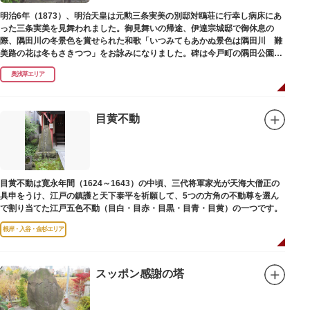
明治6年（1873）、明治天皇は元勲三条実美の別邸対鴎荘に行幸し病床にあ
った三条実美を見舞われました。御見舞いの帰途、伊達宗城邸で御休息の
際、隅田川の冬景色を賞せられた和歌「いつみてもあかぬ景色は隅田川 難
美路の花は冬もさきつつ」をお詠みになりました。碑は今戸町の隅田公園内
にあります。
奥浅草エリア
目黄不動
目黄不動は寛永年間（1624～1643）の中頃、三代将軍家光が天海大僧正の
具申をうけ、江戸の鎮護と天下泰平を祈願して、5つの方角の不動尊を選ん
で割り当てた江戸五色不動（目白・目赤・目黒・目青・目黄）の一つです。
根岸・入谷・金杉エリア
スッポン感謝の塔