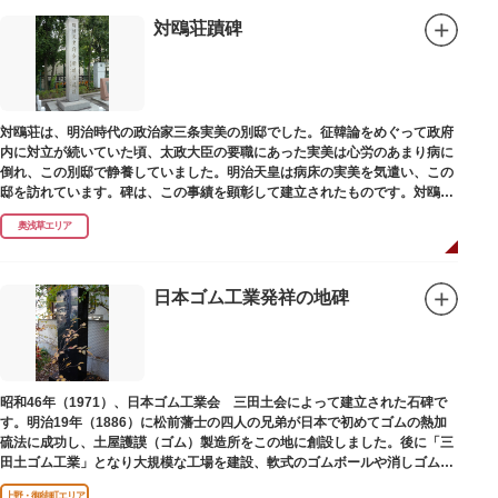
対鴎荘蹟碑
対鴎荘は、明治時代の政治家三条実美の別邸でした。征韓論をめぐって政府
内に対立が続いていた頃、太政大臣の要職にあった実美は心労のあまり病に
倒れ、この別邸で静養していました。明治天皇は病床の実美を気遣い、この
邸を訪れています。碑は、この事績を顕彰して建立されたものです。対鴎荘
は、多摩市連光寺に移築されました。
奥浅草エリア
日本ゴム工業発祥の地碑
昭和46年（1971）、日本ゴム工業会 三田土会によって建立された石碑で
す。明治19年（1886）に松前藩士の四人の兄弟が日本で初めてゴムの熱加
硫法に成功し、土屋護謨（ゴム）製造所をこの地に創設しました。後に「三
田土ゴム工業」となり大規模な工場を建設、軟式のゴムボールや消しゴムな
ど新しいゴム製品を次々に開発しました。
上野・御徒町エリア