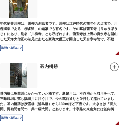
初代柄井川柳は、川柳の創始者です。川柳は江戸時代の前句付の点者で、川
柳撰集である「柳多留」の編纂でも有名です。その墓は龍宝寺（りゅうほう
じ）にあり、別名「川柳寺」とも呼ばれます。龍宝寺は上野の寛永寺を開山
した天海大僧正の法兄にあたる豪海大僧正が開山した天台宗寺院で、不動明
王の梵字を刻んだ板碑が境内に残っています。
浅草橋・蔵前エリア
甚内橋跡
甚内橋は鳥越川にかかっていた橋です。鳥越川は、不忍池から忍川をへて、
三味線堀に落ち隅田川に注ぐ川で、今の蔵前通りと並行して流れていまし
た。甚内橋跡は攅霊橋（浦島橋）から130ｍほど下流です。大きさは「長六
間、両袖間壱間つゞ共一幅弐間」とあります。十字路の東南角には甚内橋跡
の石碑があります。
浅草橋・蔵前エリア