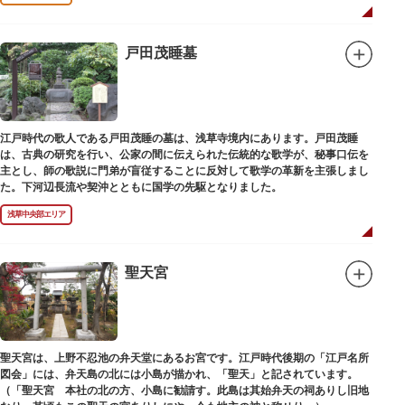
戸田茂睡墓
江戸時代の歌人である戸田茂睡の墓は、浅草寺境内にあります。戸田茂睡
は、古典の研究を行い、公家の間に伝えられた伝統的な歌学が、秘事口伝を
主とし、師の歌説に門弟が盲従することに反対して歌学の革新を主張しまし
た。下河辺長流や契沖とともに国学の先駆となりました。
浅草中央部エリア
聖天宮
聖天宮は、上野不忍池の弁天堂にあるお宮です。江戸時代後期の「江戸名所
図会」には、弁天島の北には小島が描かれ、「聖天」と記されています。
（「聖天宮 本社の北の方、小島に勧請す。此島は其始弁天の祠ありし旧地