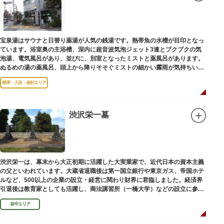
宝泉湯はサウナと日替り薬湯が人気の銭湯です。熱帯魚の水槽が目印となっ
ています。浴室奥の主浴槽、深内に超音波気泡ジェット3連とブクブクの気
泡湯、電気風呂があり、並びに、別室となったミストと薬風呂があります。
ぬるめの湯の薬風呂、頭上から降りそそぐミストの細かい霧雨が気持ちいい
と評判です。
根岸・入谷・金杉エリア
渋沢栄一墓
渋沢栄一は、幕末から大正初期に活躍した大実業家で、近代日本の資本主義
の父といわれています。大蔵省退職後は第一国立銀行や東京ガス、帝国ホテ
ルなど、500以上の企業の設立・経営に関わり財界に君臨しました。経済界
引退後は教育家としても活躍し、商法講習所（一橋大学）などの設立に参画
しました。お墓は谷中霊園にあります。
谷中エリア