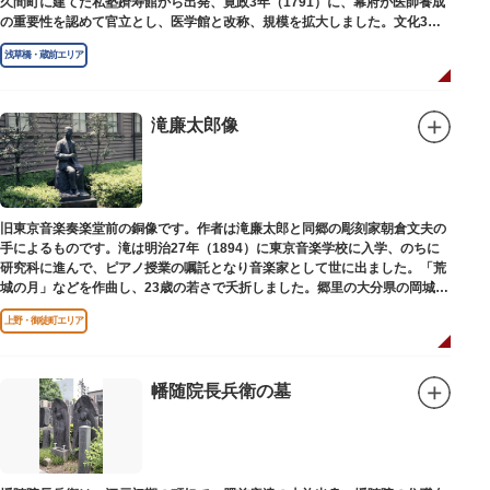
久間町に建てた私塾躋寿館から出発、寛政3年（1791）に、幕府が医師養成
の重要性を認めて官立とし、医学館と改称、規模を拡大しました。文化3年
（1806）、大火に遭い焼失しましたが、同年に旧向柳原一丁目に移転、再建
浅草橋・蔵前エリア
されました。
敷地は約7千平方メートル、代々多紀家がその監督に当たり、天保14年
（1843）には寄宿舎を設けて全寮制とし、広く一般からも入学を許可し、子
弟育成をはかるなど、江戸時代後期から明治維新に至る日本の医学振興に貢
滝廉太郎像
献しました。
※現在、この場所に「旧躋寿館跡 浅草医学館跡」に関する案内板や説明版
等は設置されておりません。
旧東京音楽奏楽堂前の銅像です。作者は滝廉太郎と同郷の彫刻家朝倉文夫の
手によるものです。滝は明治27年（1894）に東京音楽学校に入学、のちに
研究科に進んで、ピアノ授業の嘱託となり音楽家として世に出ました。「荒
城の月」などを作曲し、23歳の若さで夭折しました。郷里の大分県の岡城趾
にも同じ像が置かれています。
上野・御徒町エリア
幡随院長兵衛の墓