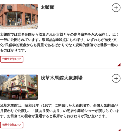
太皷館
太皷館では世界各国から収集された太鼓とその参考資料を永久保存し、広く
一般に公開されています。収蔵品は900点にものぼり、いずれもが歴史･文
化･民俗学的観点からも貴重であるばかりでなく資料的価値では世界一級の
ものばかりです。
浅草中央部エリア
浅草木馬館大衆劇場
浅草木馬館は、昭和52年（1977）に開館した大衆劇場で、全国人気劇団が
月替わりで公演し、「涙あり笑いあり」の芝居や舞踊ショーが演じらていま
す。お目当ての役者が登場すると客席からおひねりが飛び交います。
浅草中央部エリア