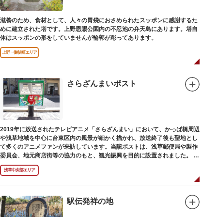
滋養のため、食材として、人々の胃袋におさめられたスッポンに感謝するた
めに建立された塔です。上野恩賜公園内の不忍池の弁天島にあります。塔自
体はスッポンの形をしていませんが輪郭が彫ってあります。
上野・御徒町エリア
さらざんまいポスト
2019年に放送されたテレビアニメ「さらざんまい」において、かっぱ橋周辺
や浅草地域を中心に台東区内の風景が細かく描かれ、放送終了後も聖地とし
て多くのアニメファンが来訪しています。当該ポストは、浅草郵便局や製作
委員会、地元商店街等の協力のもと、観光振興を目的に設置されました。
<「さらざんまい」監督の幾原邦彦氏のコメント>
浅草中央部エリア
「実在する風景を舞台として制作したキャラクターたちが、このような形で
地域の方々にも受け入れていただけて大変嬉しいです。聖地巡礼のシンボル
としていただければスタッフ一同、幸いです。」
駅伝発祥の地
設置年月日:令和3年3月10日