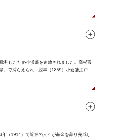
批判したため小浜藩を追放されました。高杉晋
獄」で捕らえられ、翌年（1859）小倉藩江戸邸
年（1914）で近在の人々が基金を募り完成し