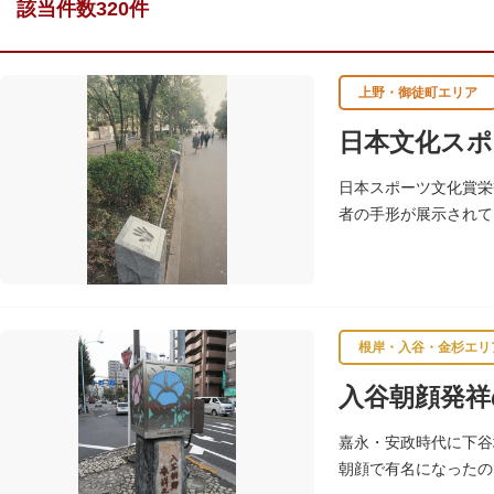
該当件数320件
上野・御徒町エリア
日本文化スポ
日本スポーツ文化賞栄
者の手形が展示されて
根岸・入谷・金杉エリ
入谷朝顔発祥
嘉永・安政時代に下谷
朝顔で有名になったの