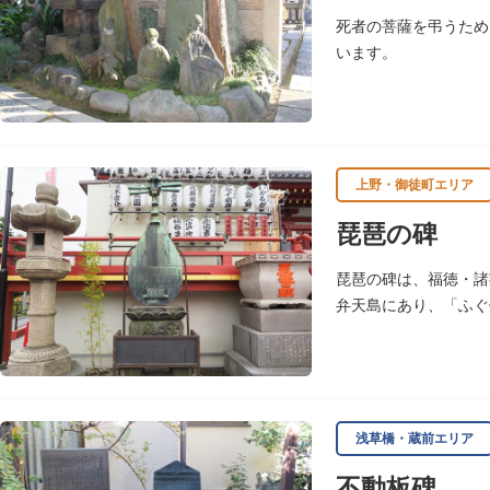
死者の菩薩を弔うため
います。
上野・御徒町エリア
琵琶の碑
琵琶の碑は、福徳・諸
弁天島にあり、「ふぐ
浅草橋・蔵前エリア
不動板碑