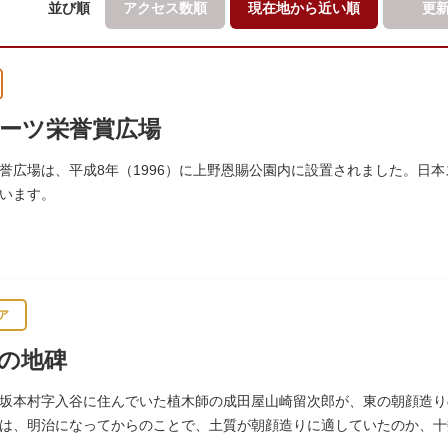
並び順
アクセス数順
現在地から
近い順
更
ーツ栄誉賞広場
誉広場は、平成8年（1996）に上野恩賜公園内に設置されました。日
います。
ア
の地碑
坂本村字入谷に住んでいた植木師の成田屋山崎留次郎が、東の朝顔造り
は、明治になってからのことで、土質が朝顔造りに適していたのか、十数