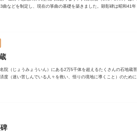
物3曲などを制定し、現在の箏曲の基礎を築きました。顕彰碑は昭和41年
います。
蔵
名院（じょうみょういん）にある2万5千体を超えるたくさんの石地蔵菩
済度（迷い苦しんでいる人々を救い、悟りの境地に導くこと）のために
」とは仏法で無数の意味を示します。この石地蔵尊は全国各地にも造立
います。
歌碑