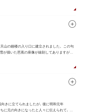
草寺弁天山の鐘楼の入り口に建立されました。この句
雪が描いた芭蕉の座像が線刻してありますが、
西向きに立てられましたが､ 後に明和元年
うちに元の向きになったと人々に伝えられて､ こ