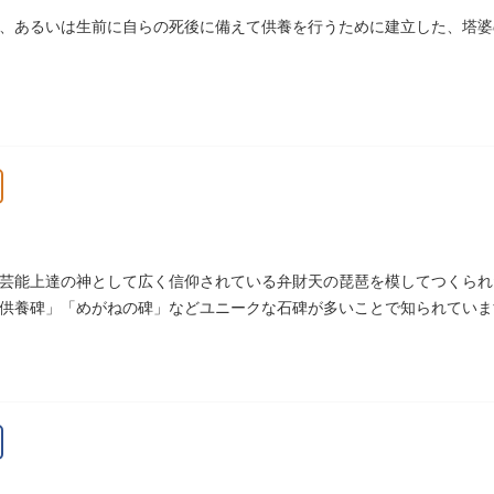
、あるいは生前に自らの死後に備えて供養を行うために建立した、塔婆
芸能上達の神として広く信仰されている弁財天の琵琶を模してつくられ
供養碑」「めがねの碑」などユニークな石碑が多いことで知られていま