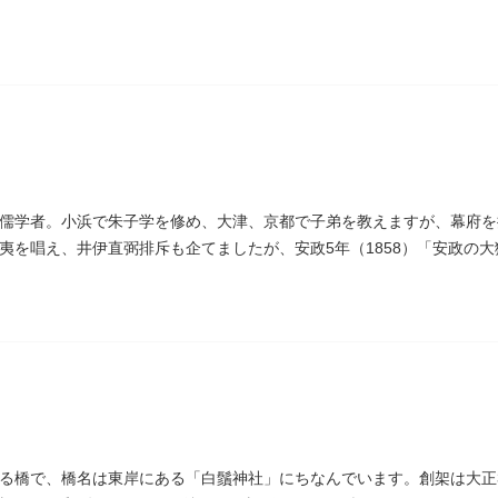
われています｡薬王寺（やくおうじ）にあります。
儒学者。小浜で朱子学を修め、大津、京都で子弟を教えますが、幕府を
夷を唱え、井伊直弼排斥も企てましたが、安政5年（1858）「安政の大
。お墓は海禅寺（かいぜんじ）にあります。
る橋で、橋名は東岸にある「白鬚神社」にちなんでいます。創架は大正3