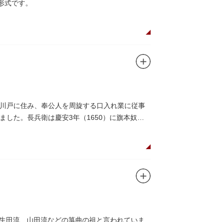
チ形式です。
川戸に住み、奉公人を周旋する口入れ業に従事
した。長兵衛は慶安3年（1650）に旗本奴頭
は、生田流、山田流などの箏曲の祖と言われていま