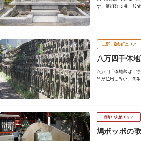
す。箏組歌13曲、段
石造りの箏も置かれて
上野・御徒町エリア
八万四千体地
八万四千体地蔵は、浄
尚が仏恩に報い、衆生
まります。「八万四千
され、今も増え続けて
浅草中央部エリア
鳩ポッポの