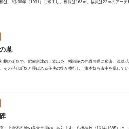
橋は、昭和6年（1931）に竣工し、橋長は168ｍ、幅員は22ｍのアー
の墓
初期の町奴で、肥前唐津の士族出身、幡随院の住職向導に私淑、浅草花
。その時代町奴と呼ばれる任侠の徒が横行し、旗本奴も市中を乱していま
た。お墓は源空寺（げんくうじ）にあります。
碑
京・上野不忍池の弁天堂境内にあります。八橋検校（1614-1685）