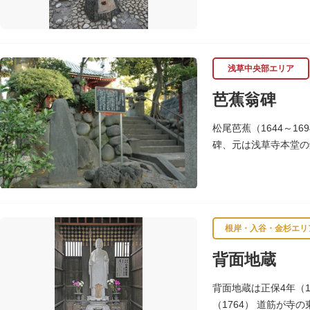
し、軒を連ねて朝顔造
浅草中央部エリア
芭蕉翁碑
松尾芭蕉（1644～1
碑、元は浅草寺本堂の
200年の風雪を経て
根岸・入谷・金杉エリ
背面地蔵
背面地蔵は正保4年（1
（1764） 道筋が寺