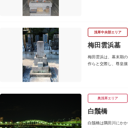
の尊称が起こったとい
浅草中央部エリア
梅田雲浜墓
梅田雲浜は、幕末期の
作らと交際し、尊皇攘
の獄中で病没しました
奥浅草エリア
白鬚橋
白鬚橋は隅田川にかか