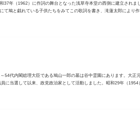
和37年（1962）に作詞の舞台となった浅草寺本堂の西側に建立され
にて鳩と戯れている子供たちをみてこの歌詞を書き、滝蓮太郎により作
2～54代内閣総理大臣である鳩山一郎の墓は谷中霊園にあります。大正元
議員に当選して以来、政党政治家として活動しました。昭和29年（1954
主党の初代総裁となり、日本とソビエト連邦の国交回復を実現しました