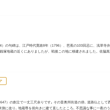
りをはじめました。
694）の句碑は、江戸時代寛政8年（1796）、芭蕉の103回忌に、浅
銭塚地蔵の近くにありましたが、戦後この地に移建されました。佐脇嵩
、碑石も欠損し、碑面の判読も困難となっています。
ア
647）の創立で一丈三尺余りです｡ その昔奥州街道の傍､ 道路仏として
の東側に改り､ 地蔵尊を前向きに建て直したところ､ 不思議な事に一夜の