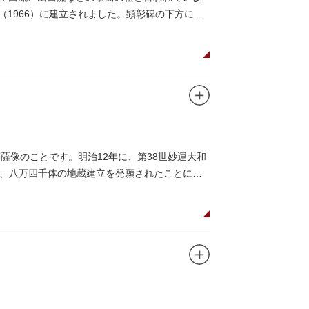
（1966）に建立されました。顕彰碑の下方には
薩像のことです。明治12年に、第38世妙運大和
、八万四千体の地蔵建立を発願されたことに始
されており、これまで約5万体の石地蔵尊が造立