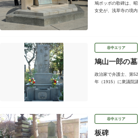
鳩ポッポの歌碑は、昭
女史が、浅草寺の境内
谷中エリア
鳩山一郎の墓
政治家で弁護士、第5
年（1915）に衆議院
同を成し遂げて自由民
谷中エリア
板碑