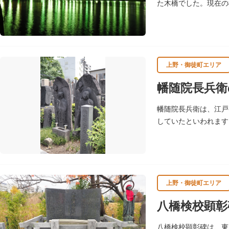
た木橋でした。現在の
上野・御徒町エリア
幡随院長兵衛
幡随院長兵衛は、江戸
していたといわれます
領の騙し討で没しまし
上野・御徒町エリア
八橋検校顕彰
八橋検校顕彰碑は、東