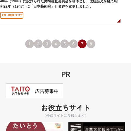
40年（1906）に設けられた美術審査委員会を母体とし、改組拡充を経て昭
和22年（1947）に「日本藝術院」と名称を変更しました。
上野・御徒町エリア
1
2
3
4
5
6
7
8
PR
お役立ちサイト
（外部サイトに遷移します）