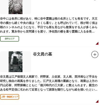
谷中には各所に桜があり、特に谷中霊園は桜の名所としても有名です。天王
寺の横から続く中央の道は「さくら通り」とも呼ばれていて、桜が咲く頃は
桜のトンネルのようになり、平日でも桜を見ながら散策をする人が多くみら
れます。寛永寺から言問通りを渡り、浄名院の横を通り霊園に入る全長
100mの桜並木や、霊園内に点在する大木なども見事です。
谷中エリア
谷文晁の墓
谷文晁は江戸後期文人画家で、狩野派、土佐派、文人画、西洋画など手法を
研究し独自の画風を作りました。江戸文人画壇の重鎮となり、画業は上方の
円山応挙、狩野探幽とともに「徳川時代の三大家」に数えられます。親交の
ある松平定信に乞われて近習となって諸国を随行しながら絵を描いたといわ
れています。お墓は源空寺（げんくうじ）にあります。
上野・御徒町エリア