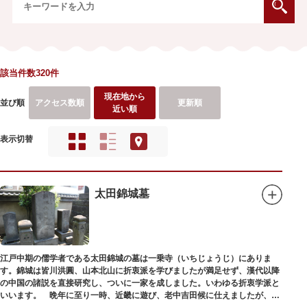
該当件数320件
現在地から
並び順
アクセス数順
更新順
近い順
表示切替
太田錦城墓
江戸中期の儒学者である太田錦城の墓は一乗寺（いちじょうじ）にありま
す。錦城は皆川洪圓、山本北山に折衷派を学びましたが満足せず、漢代以降
の中国の諸説を直接研究し、ついに一家を成しました。いわゆる折衷学派と
いいます。 晩年に至り一時、近畿に遊び、老中吉田候に仕えましたが、前