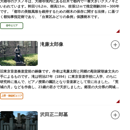
大雄寺のクスノキは、大雄寺境内にある巨木で都内で一番大きいクスノキと
いわれています。幹回り6.2ｍ、樹高13ｍ、枝張12ｍで推定樹齢200～300年
です。「都市の美観風致を維持するための樹木の保存に関する法律」に基づ
く都知事指定樹であり、「台東区みどりの条例」保護樹木です。
谷中エリア
滝廉太郎像
旧東京音楽奏楽堂前の銅像です。作者は滝廉太郎と同郷の彫刻家朝倉文夫の
手によるものです。滝は明治27年（1894）に東京音楽学校に入学、のちに
研究科に進んで、ピアノ授業の嘱託となり音楽家として世に出ました。「荒
城の月」などを作曲し、23歳の若さで夭折しました。郷里の大分県の岡城趾
にも同じ像が置かれています。
上野・御徒町エリア
沢田正二郎墓