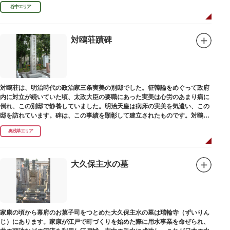
田家に賓使としてまぬかれ、三百石を給せられました。
谷中エリア
対鴎荘蹟碑
対鴎荘は、明治時代の政治家三条実美の別邸でした。征韓論をめぐって政府
内に対立が続いていた頃、太政大臣の要職にあった実美は心労のあまり病に
倒れ、この別邸で静養していました。明治天皇は病床の実美を気遣い、この
邸を訪れています。碑は、この事績を顕彰して建立されたものです。対鴎荘
は、多摩市連光寺に移築されました。
奥浅草エリア
大久保主水の墓
家康の頃から幕府のお菓子司をつとめた大久保主水の墓は瑞輪寺（ずいりん
じ）にあります。家康が江戸で町づくりを始めた際に用水事業を命ぜられ、