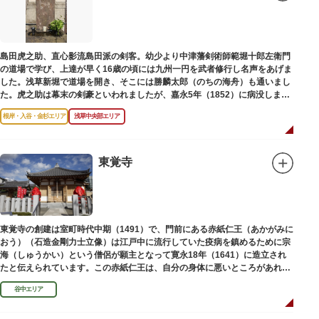
島田虎之助、直心影流島田派の剣客。幼少より中津藩剣術師範堀十郎左衛門
の道場で学び、上達が早く16歳の頃には九州一円を武者修行し名声をあげま
した。浅草新堀で道場を開き、そこには勝麟太郎（のちの海舟）も通いまし
た。虎之助は幕末の剣豪といわれましたが、嘉永5年（1852）に病没しまし
た。お墓は正定寺（しょうじょうじ）にあります。
根岸・入谷・金杉エリア
浅草中央部エリア
東覚寺
東覚寺の創建は室町時代中期（1491）で、門前にある赤紙仁王（あかがみに
おう）（石造金剛力士立像）は江戸中に流行していた疫病を鎮めるために宗
海（しゅうかい）という僧侶が願主となって寛永18年（1641）に造立され
たと伝えられています。この赤紙仁王は、自分の身体に悪いところがあれ
ば、仁王像の同じところに赤紙を貼ると病気が治ると信仰されています。
谷中エリア