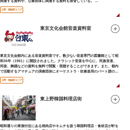
関連する資料や、公募団体に関連する資料も保管している。
（画像提供：東京都美術館）
上野・御徒町エリア
東京文化会館音楽資料室
東京文化会館内にある音楽資料室です。数少ない音楽専門の図書館として昭
和36年（1961）に開設されました。クラシック音楽を中心に、民族音楽、
邦楽、舞踊などの資料を無料で閲覧・視聴することができます。また、都内
で活動するアマチュアの演奏団体にオーケストラ・吹奏楽用のパート譜の館
外貸出も行っています。
上野・御徒町エリア
東上野韓国料理店街
昭和通りの東側付近にある焼肉店やキムチを扱う韓国料理店・食材店が軒を