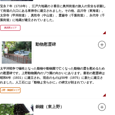
宝永７年（1710年）、江戸六地蔵の２番目に奥州街道の旅人の安全を祈願し
て街道の入口にある東禅寺に建立されました。その他、品川寺（東海道）、
太宗寺（甲州街道）、真性寺（中山道）、霊巌寺（千葉街道）、永代寺（千
葉街道）に地蔵が建立されていました。
奥浅草エリア
動物慰霊碑
太平洋戦争で犠牲となった動物や動物園で亡くなった動物の霊を慰めるため
の慰霊碑です。上野動物園内のゾウ園の向かいにあります。最初の慰霊碑は
昭和6年（1931）に建立され、現在のものは50年（1975）に新たに建立さ
れました。人工石には「動物よ安らかに」の碑文が刻まれています。
上野・御徒町エリア
銅鐘（東上野）