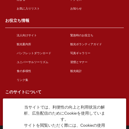
お気に入りリスト
お知らせ
お役立ち情報
法人向けサイト
緊急時のお役立ち
観光案内所
観光ボランティアガイド
パンフレットダウンロード
写真ギャラリー
ユニバーサルツーリズム
習慣とマナー
食の多様性
観光統計
リンク集
このサイトについて
当サイトでは、利便性の向上と利用状況の解
このサイトについて
広告掲載について
析、広告配信のためにCookieを使用していま
お問い合わせ
す。
サイトを閲覧いただく際には、Cookieの使用