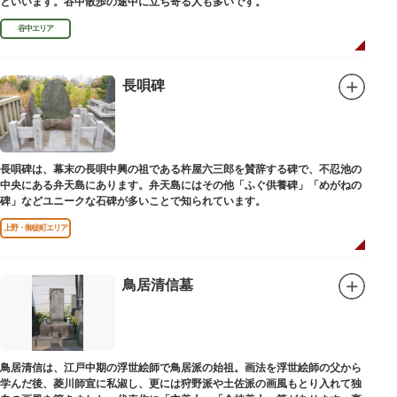
といいます。谷中散歩の途中に立ち寄る人も多いです。
谷中エリア
長唄碑
長唄碑は、幕末の長唄中興の祖である杵屋六三郎を賛辞する碑で、不忍池の
中央にある弁天島にあります。弁天島にはその他「ふぐ供養碑」「めがねの
碑」などユニークな石碑が多いことで知られています。
上野・御徒町エリア
鳥居清信墓
鳥居清信は、江戸中期の浮世絵師で鳥居派の始祖。画法を浮世絵師の父から
学んだ後、菱川師宣に私淑し、更には狩野派や土佐派の画風もとり入れて独