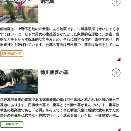
銅地蔵
銅地蔵は、上野不忍池の弁天堂にある地蔵です。生殖器崇拝（せいしょくき
すうはい）は、ヒトの男女の生殖器をかたどった象徴的造形物に、多産、豊
穣などをもたらす呪術的な力をみとめ、それに対する信仰、崇拝であり、性
器崇拝とも呼ばれています。地蔵の背面は男根形で、前面は陰形をしていま
す。
上野・御徒町エリア
徳川慶喜の墓
江戸幕府最後の将軍である徳川慶喜の墓は谷中墓地と称される区域の寛永寺
墓地にあります。円墳状の墓で、慶喜とその妻の墓が並んでいます。慶喜は
華族の最高位である「公爵」を与えてくれた明治天皇に感謝の意を表すため
自分の葬儀を仏式でなく神式で行うよう遺言を残したため、一般皇族と同じ
ような円墳が建てられました。
谷中エリア