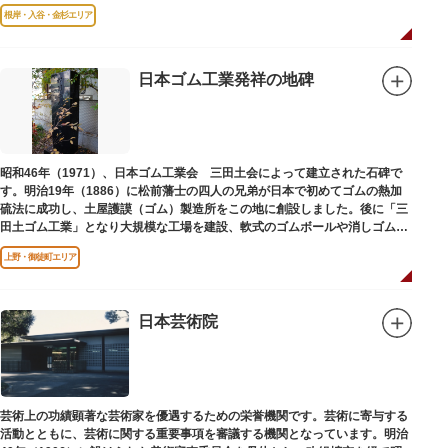
はめ込まれ、可愛い金魚が泳いでいます。
根岸・入谷・金杉エリア
日本ゴム工業発祥の地碑
昭和46年（1971）、日本ゴム工業会 三田土会によって建立された石碑で
す。明治19年（1886）に松前藩士の四人の兄弟が日本で初めてゴムの熱加
硫法に成功し、土屋護謨（ゴム）製造所をこの地に創設しました。後に「三
田土ゴム工業」となり大規模な工場を建設、軟式のゴムボールや消しゴムな
ど新しいゴム製品を次々に開発しました。
上野・御徒町エリア
日本芸術院
芸術上の功績顕著な芸術家を優遇するための栄誉機関です。芸術に寄与する
活動とともに、芸術に関する重要事項を審議する機関となっています。明治