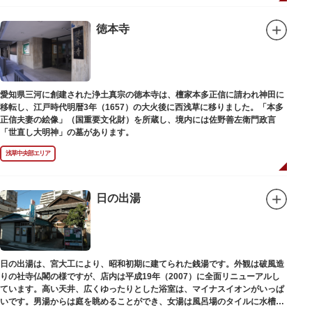
徳本寺
愛知県三河に創建された浄土真宗の徳本寺は、檀家本多正信に請われ神田に
移転し、江戸時代明暦3年（1657）の大火後に西浅草に移りました。「本多
正信夫妻の絵像」（国重要文化財）を所蔵し、境内には佐野善左衛門政言
「世直し大明神」の墓があります。
浅草中央部エリア
日の出湯
日の出湯は、宮大工により、昭和初期に建てられた銭湯です。外観は破風造
りの社寺仏閣の様ですが、店内は平成19年（2007）に全面リニューアルし
ています。高い天井、広くゆったりとした浴室は、マイナスイオンがいっぱ
いです。男湯からは庭を眺めることができ、女湯は風呂場のタイルに水槽が