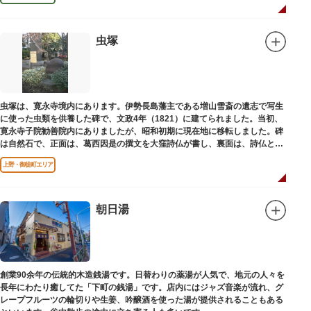
虫塚
虫塚は、寛永寺境内にあります。伊勢長島藩主である増山雪斎の遺志で写生
に使った虫類を供養した碑で、文政4年（1821）に建てられました。当初、
寛永寺子院勧善院内にありましたが、昭和初期に現在地に移転しました。碑
は自然石で、正面は、葛西因是の撰文を大窪詩仏が書し、裏面は、詩仏と菊
池五山の自筆の詩が刻まれています。
上野・御徒町エリア
朝日湯
創業90余年の伝統的木造銭湯です。日替わりの薬湯が人気で、地元の人々を
長年にわたり癒してた「下町の銭湯」です。店内にはジャズ音楽が流れ、グ
レープフルーツの輪切りや生姜、吟醸酒を使った湯が提供されることもある