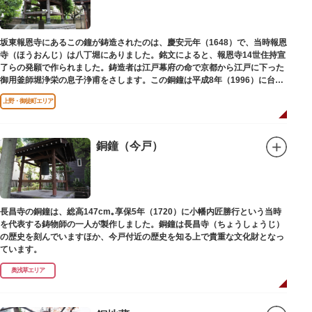
坂東報恩寺にあるこの鐘が鋳造されたのは、慶安元年（1648）で、当時報恩
寺（ほうおんじ）は八丁堀にありました。銘文によると、報恩寺14世住持宣
了らの発願で作られました。鋳造者は江戸幕府の命で京都から江戸に下った
御用釜師堀浄栄の息子浄甫をさします。この銅鐘は平成8年（1996）に台東
区有形文化財として登載されました。
上野・御徒町エリア
銅鐘（今戸）
長昌寺の銅鐘は、総高147cm｡享保5年（1720）に小幡内匠勝行という当時
を代表する鋳物師の一人が製作しました。銅鐘は長昌寺（ちょうしょうじ）
の歴史を刻んでいますほか、今戸付近の歴史を知る上で貴重な文化財となっ
ています。
奥浅草エリア