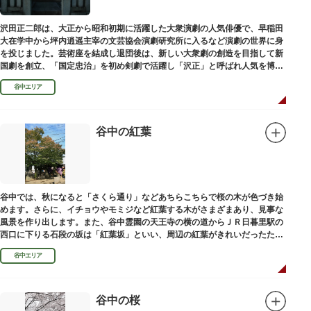
沢田正二郎は、大正から昭和初期に活躍した大衆演劇の人気俳優で、早稲田
大在学中から坪内逍遥主宰の文芸協会演劇研究所に入るなど演劇の世界に身
を投じました。芸術座を結成し退団後は、新しい大衆劇の創造を目指して新
国劇を創立、「国定忠治」を初め剣劇で活躍し「沢正」と呼ばれ人気を博し
ました。お墓は谷中霊園にあります。
谷中エリア
谷中の紅葉
谷中では、秋になると「さくら通り」などあちらこちらで桜の木が色づき始
めます。さらに、イチョウやモミジなど紅葉する木がさまざまあり、見事な
風景を作り出します。また、谷中霊園の天王寺の横の道からＪＲ日暮里駅の
西口に下りる石段の坂は「紅葉坂」といい、周辺の紅葉がきれいだったため
このように命名されたという説があります。
谷中エリア
谷中の桜