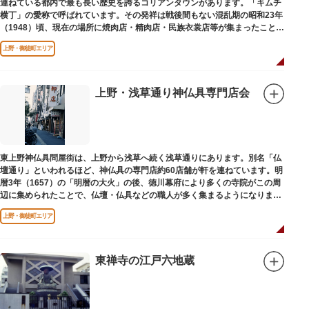
連ねている都内で最も長い歴史を誇るコリアンタウンがあります。「キムチ
横丁」の愛称で呼ばれています。その発祥は戦後間もない混乱期の昭和23年
（1948）頃、現在の場所に焼肉店・精肉店・民族衣裳店等が集まったことに
端を発しています。
上野・御徒町エリア
上野・浅草通り神仏具専門店会
東上野神仏具問屋街は、上野から浅草へ続く浅草通りにあります。別名「仏
壇通り」といわれるほど、神仏具の専門店約60店舗が軒を連ねています。明
暦3年（1657）の「明暦の大火」の後、徳川幕府により多くの寺院がこの周
辺に集められたことで、仏壇・仏具などの職人が多く集まるようになりまし
た。
上野・御徒町エリア
東禅寺の江戸六地蔵