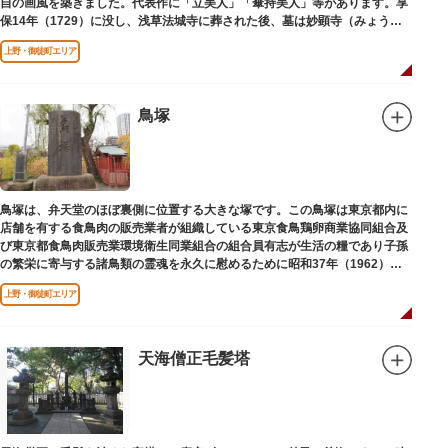
自の画風を築きました。代表作に「立美人」「傘持美人」等があります。享
保14年（1729）に没し、浅草法城寺に葬された後、墓は妙顕寺（みょうけ
んじ）に移されました。
上野・御徒町エリア
鳥塚
鳥塚は、弁天堂のほぼ裏側に位置する大きな塚です。この鳥塚は東京都内に
店舗を有する食鳥肉の販売業者が組織している東京食鳥鶏卵商業協同組合及
び東京都食鳥肉販売業環境衛生同業組合の組合員有志が生活の糧であり子孫
の繁栄に寄与する諸鳥類の霊魂を永久に慰めるために昭和37年（1962）に
建立されました。
上野・御徒町エリア
天海僧正毛髪塔