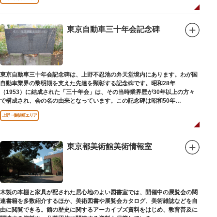
東京自動車三十年会記念碑
東京自動車三十年会記念碑は、上野不忍池の弁天堂境内にあります。わが国
自動車業界の黎明期を支えた先達を顕彰する記念碑です。昭和28年
（1953）に結成された「三十年会」は、その当時業界歴が30年以上の方々
で構成され、会の名の由来となっています。この記念碑は昭和50年
（1975）に同会が建立しました。
上野・御徒町エリア
東京都美術館美術情報室
木製の本棚と家具が配された居心地のよい図書室では、開催中の展覧会の関
連書籍を多数紹介するほか、美術図書や展覧会カタログ、美術雑誌などを自
由に閲覧できる。館の歴史に関するアーカイブズ資料をはじめ、教育普及に