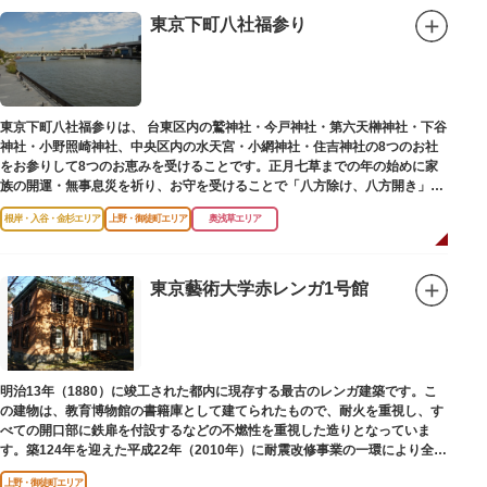
東京下町八社福参り
東京下町八社福参りは、 台東区内の鷲神社・今戸神社・第六天榊神社・下谷
神社・小野照崎神社、中央区内の水天宮・小網神社・住吉神社の8つのお社
をお参りして8つのお恵みを受けることです。正月七草までの年の始めに家
族の開運・無事息災を祈り、お守を受けることで「八方除け、八方開き」に
も通じます。
根岸・入谷・金杉エリア
上野・御徒町エリア
奥浅草エリア
東京藝術大学赤レンガ1号館
明治13年（1880）に竣工された都内に現存する最古のレンガ建築です。こ
の建物は、教育博物館の書籍庫として建てられたもので、耐火を重視し、す
べての開口部に鉄扉を付設するなどの不燃性を重視した造りとなっていま
す。築124年を迎えた平成22年（2010年）に耐震改修事業の一環により全面
改修が施されました。
上野・御徒町エリア