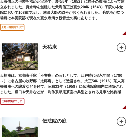
天海僧正の毛髪を治めた宝塔で、慶安5年（1652）に弟子の義海によって建
立されました。寛永寺を創建した天海僧正は寛永20年（1643）子院の本覚
院において108歳で没し、慈眼大師の諡号がおくられました。毛髪塔が立つ
場所は本覚院跡で現在の寛永寺清水観音堂の裏にあります。
上野・御徒町エリア
天祐庵
天祐庵は、京都表千家「不審庵」の写しとして、江戸時代安永年間（1780
～）に名古屋の牧野邸「太郎庵」として造営され、大正5年（1916）茶人高
橋箒庵への譲渡などを経て、昭和33年（1958）に伝法院庭園内に移築され
ました。躙口や天井などが、利休系草庵茶室の典型とされる見事な比例感を
醸し出しています。
浅草中央部エリア
伝法院の庭