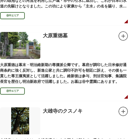
井の頭池などの河流を利用し江戸城・市中の引水に成功し、これが日本の水
道の先駆けとなりました。この功により家康から「主水」の名を賜り、水は
濁らざるを尊しとして「もんと」と読むようになったといわれます。
谷中エリア
大原重徳墓
大原重徳は幕末・明治維新期の尊攘派公卿です。幕府が調印した日米修好通
商条約に強く反対し、新進公家と共に調印不許可を朝廷に訴え、その後も一
貫した尊王攘夷派として活躍しました。維新後は参与、刑法官知事、集議院
長官を歴任し明治新政府で活躍しました。お墓は谷中霊園にあります。
谷中エリア
大雄寺のクスノキ