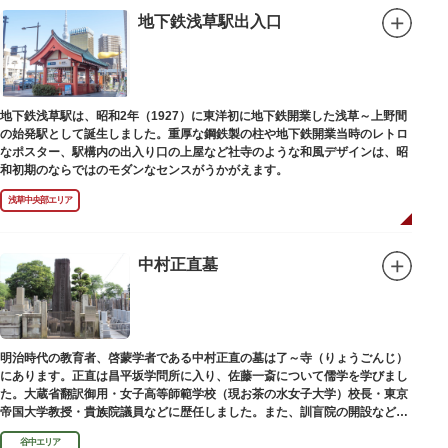
地下鉄浅草駅出入口
地下鉄浅草駅は、昭和2年（1927）に東洋初に地下鉄開業した浅草～上野間
の始発駅として誕生しました。重厚な鋼鉄製の柱や地下鉄開業当時のレトロ
なポスター、駅構内の出入り口の上屋など社寺のような和風デザインは、昭
和初期のならではのモダンなセンスがうかがえます。
浅草中央部エリア
中村正直墓
明治時代の教育者、啓蒙学者である中村正直の墓は了～寺（りょうごんじ）
にあります。正直は昌平坂学問所に入り、佐藤一斎について儒学を学びまし
た。大蔵省翻訳御用・女子高等師範学校（現お茶の水女子大学）校長・東京
帝国大学教授・貴族院議員などに歴任しました。また、訓盲院の開設など女
子教育や障害者教育にも力を注ぎました。明治24（1891）病没しました。
谷中エリア