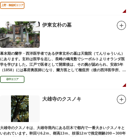
してこの地に建てられました。
上野・御徒町エリア
伊東玄朴の墓
幕末期の蘭学・西洋医学者である伊東玄朴の墓は天龍院（てんりゅういん）
にあります。玄朴は医学を志し、長崎の鳴滝塾でシーボルトよりオランダ医
学を学びました。江戸で医者として開業後は、その腕が認められ、安政5年
（1858）には幕府奥医師になり、蘭方医として種痘所（後の西洋医学所、現
東京大学医学部）の開設などに尽力し、明治4年（1871）72歳で没しまし
谷中エリア
た。
大雄寺のクスノキ
大雄寺のクスノキは、大雄寺境内にある巨木で都内で一番大きいクスノキと
いわれています。幹回り6.2ｍ、樹高13ｍ、枝張12ｍで推定樹齢200～300年