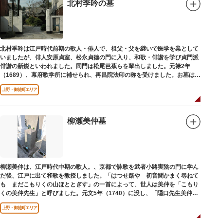
北村季吟の墓
北村季吟は江戸時代前期の歌人・俳人で、祖父・父を継いで医学を業として
いましたが、俳人安原貞室、松永貞徳の門に入り、和歌・俳諧を学び貞門派
俳諧の新鋭といわれました。同門は松尾芭蕉らを輩出しました。元禄2年
（1689）、幕府歌学所に補せられ、再昌院法印の称を受けました。お墓は正
慶寺（しょうけいじ）にあります。
上野・御徒町エリア
柳瀬美仲墓
柳瀬美仲は、江戸時代中期の歌人。、京都で詠歌を武者小路実陰の門に学ん
だ後、江戸に出て和歌を教授しました。「はつせ路や 初音聞かまく尋ねて
も まだこもりくの山ほととぎす」の一首によって、世人は美仲を「こもり
くの美仲先生」と呼びました。元文5年（1740）に没し、「隠口先生美仲甫
之墓」と刻まれた墓が教證寺（きょうしょうじ）にあります。
上野・御徒町エリア