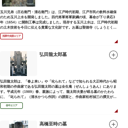
玉川兄弟（庄右衛門・清右衛門）は、江戸時代初期、江戸市民の飲料水確保
のため玉川上水を開発しました。四代将軍将軍家綱の頃、幕命が下り承応3
年（1654）に開削工事は完成しました。現存する玉川上水は、江戸時代初期
の土木技術を今日に伝える貴重な文化財です。お墓は聖徳寺（しょうとく
じ）にあります。
浅草中央部エリア
弘田龍太郎墓
弘田龍太郎は、「春よ来い」や「叱られて」などで知られる大正時代から昭
和初期の作曲家である弘田龍太郎の墓は全生庵（ぜんしょうあん）にありま
す。平成元年（1989）春、親族によって、龍太郎夫妻が眠る墓のかたわら
に、「叱られて」（清水かつら作詞）の譜面と、作曲家松村禎三の撰文が浮
き彫りされる碑が建立されました。
谷中エリア
高橋至時の墓