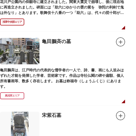
花川戸公園内の仰願寺に建立されました。関東大震災で崩壊し、後に現在地
に再造立されました。碑面には「助六にゆかりの雲の紫を 弥陀の利剣で鬼
は外なり」とあります。歌舞伎十八番の一つ「助六」は、代々の団十郎が伝
えていますが、助六の実像は不明です。
浅草中央部エリア
亀田鵬斉の墓
亀田鵬斉は、江戸時代の代表的な儒学者の一人で、詩、書、画にも人並みは
ずれた才能を発揮した学者、芸術家です。作品は寺社仏閣の碑や扁額、個人
所有書画等、数多く存在します。 お墓は称福寺（しょうふくじ）にありま
す。
奥浅草エリア
宋紫石墓