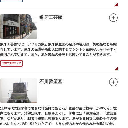
象牙工芸館
象牙工芸館では、アフリカ象と象牙原産国の紹介や彫刻品、美術品などを紹
介しています。象牙の保護や輸出入に関するワシントン条約がわかりやすく
説明されています。また、象牙製品の修理をお願いすることができます。
浅草中央部エリア
石川雅望墓
江戸時代の国学者で著名な俳諧師である石川雅望の墓は榧寺（かやでら）境
内にあります。雅望は晩年、狂歌をよくし、著書には「源注余滴」「雅言集
覧」などがあり、戯者小説類も数種あります。墓がある榧寺は樹齢千年の榧
の木にちなんで名づけられた寺で、大きな榧の木から作られた火除けの神、