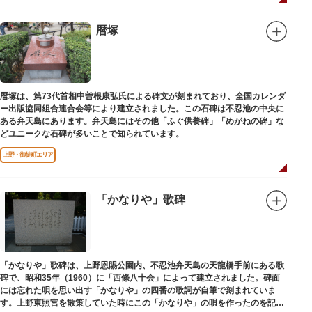
暦塚
暦塚は、第73代首相中曽根康弘氏による碑文が刻まれており、全国カレンダ
ー出版協同組合連合会等により建立されました。この石碑は不忍池の中央に
ある弁天島にあります。弁天島にはその他「ふぐ供養碑」「めがねの碑」な
どユニークな石碑が多いことで知られています。
上野・御徒町エリア
「かなりや」歌碑
「かなりや」歌碑は、上野恩賜公園内、不忍池弁天島の天龍橋手前にある歌
碑で、昭和35年（1960）に「西條八十会」によって建立されました。碑面
には忘れた唄を思い出す「かなりや」の四番の歌詞が自筆で刻まれていま
す。上野東照宮を散策していた時にこの「かなりや」の唄を作ったのを記念