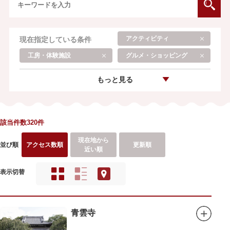
アクティビティ
現在指定している条件
工房・体験施設
グルメ・ショッピング
もっと見る
該当件数320件
現在地から
並び順
アクセス数順
更新順
近い順
表示切替
青雲寺