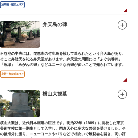
秋葉権現で知られています。
浅草橋・蔵前エリア
弁天島の碑
不忍池の中央には、琵琶湖の竹生島を模して造られたという弁天島があり、
そこに弁財天を祀る弁天堂があります。弁天堂の周囲には「ふぐ供養碑」
「魚塚」「めがねの碑」などユニークな石碑が多いことで知られています。
上野・御徒町エリア
横山大観墓
横山大観は、近代日本画壇の巨匠です。明治22年（1889）に開校した東京
美術学校に第一期生として入学し、岡倉天心に多大な啓発を受けました。そ
の後海外に渡り、ニューヨークやパリなどで相次いで展覧会を開き、高い評