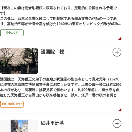
【現在この像は朝倉彫塑館に収蔵されており、定期的に公開される予定で
す】
この像は、台東区名誉区民にして彫刻家である朝倉文夫の作品の一つであ
り、嘉納治五郎が全身全霊を傾けた1940年の東京オリンピック招致が成功
（のちに返上）した、1936年に制作されました。
谷中エリア
朝倉文夫は、1907～1910年ころに嘉納と知り合ったと推察されます。その
後も縁があり、嘉納の人柄や骨格などを熟知していた朝倉は、嘉納の海外出
張中に本作を制作して周囲を驚かせました。しっかりした体幹を感じさせる
ポーズは、嘉納の柔道家としての「不動の姿勢」を意識したと思われます。
護国院 桜
護国院は、天海僧正の弟子の生順が釈迦堂の別当寺として寛永元年（1624）
に現在の東京国立博物館右手裏に創立した寺です。上野公園一帯には約1200
本の桜があり、開花時には花見客で賑わいます。約400年前に、寛永寺を創
建した天海僧正が吉野山から桜を移植させ、以来、江戸一番の桜の名所とし
て今日に及んでいます。
上野・御徒町エリア
細井平洲墓