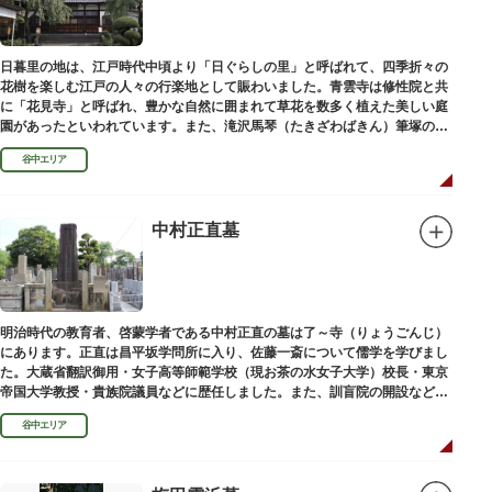
日暮里の地は、江戸時代中頃より「日ぐらしの里」と呼ばれて、四季折々の
花樹を楽しむ江戸の人々の行楽地として賑わいました。青雲寺は修性院と共
に「花見寺」と呼ばれ、豊かな自然に囲まれて草花を数多く植えた美しい庭
園があったといわれています。また、滝沢馬琴（たきざわばきん）筆塚の碑
があります。
谷中エリア
中村正直墓
明治時代の教育者、啓蒙学者である中村正直の墓は了～寺（りょうごんじ）
にあります。正直は昌平坂学問所に入り、佐藤一斎について儒学を学びまし
た。大蔵省翻訳御用・女子高等師範学校（現お茶の水女子大学）校長・東京
帝国大学教授・貴族院議員などに歴任しました。また、訓盲院の開設など女
子教育や障害者教育にも力を注ぎました。明治24（1891）病没しました。
谷中エリア