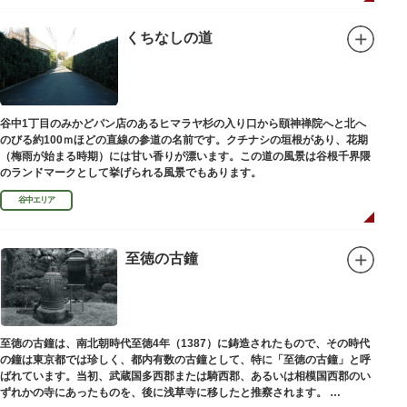
くちなしの道
谷中1丁目のみかどパン店のあるヒマラヤ杉の入り口から頤神禅院へと北へ
のびる約100ｍほどの直線の参道の名前です。クチナシの垣根があり、花期
（梅雨が始まる時期）には甘い香りが漂います。この道の風景は谷根千界隈
のランドマークとして挙げられる風景でもあります。
谷中エリア
至徳の古鐘
至徳の古鐘は、南北朝時代至徳4年（1387）に鋳造されたもので、その時代
の鐘は東京都では珍しく、都内有数の古鐘として、特に「至徳の古鐘」と呼
ばれています。当初、武蔵国多西郡または騎西郡、あるいは相模国西郡のい
ずれかの寺にあったものを、後に浅草寺に移したと推察されます。