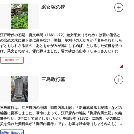
采女塚の碑
江戸時代の初期、寛文年間（1661～72）遊女采女（うねめ）は若い僧侶と
の悲恋の末に鏡ヶ池に身を投げ、翌朝、草刈りの人たちが「名をそれとしら
ずともしれさる沢の あとをかがみが池にしずめば」としるした短冊を見つ
け、采女とわかり、塚に葬りました。塚の碑は出山寺（しゅっさんじ）にあ
ります。
奥浅草エリア
三島政行墓
三島政行は、江戸府内の地誌「御府内風土記」「新編武蔵風土記稿」などの
編纂に従事しました。幕命によって、江戸府内の地誌「御府内風土記」の編
纂を行い、3年にして完了しましたが、明治5年（1872）に焼失、その際に
災を免れた資料集が「御府内備考」です。お墓は浄念寺（じょうねんじ）境
内にあります。
浅草橋・蔵前エリア