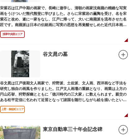
宋紫石は江戸中期の画家で、長崎に遊学し、清朝の画家沈南蘋の精緻な写実
画をうけついだ熊代熊斐に学びました。さらに宋紫岩の薫陶を受け、名を宋
紫石と改め、遂に一家をなし、江戸に帰って、大いに南蘋派を流布させた名
匠です。南蘋派は日本の伝統画に写実の思想を再覚醒せしめた近代日本画壇
の源流です。お墓は徳本寺（とくほんじ）境内にあります。
浅草中央部エリア
谷文晁の墓
谷文晁は江戸後期文人画家で、狩野派、土佐派、文人画、西洋画など手法を
研究し独自の画風を作りました。江戸文人画壇の重鎮となり、画業は上方の
円山応挙、狩野探幽とともに「徳川時代の三大家」に数えられます。親交の
ある松平定信に乞われて近習となって諸国を随行しながら絵を描いたといわ
れています。お墓は源空寺（げんくうじ）にあります。
上野・御徒町エリア
東京自動車三十年会記念碑