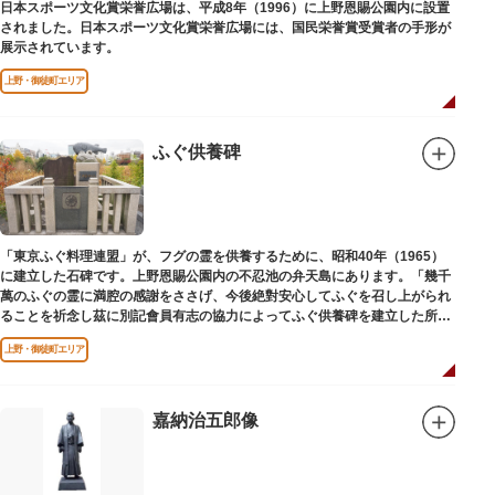
日本スポーツ文化賞栄誉広場は、平成8年（1996）に上野恩賜公園内に設置
されました。日本スポーツ文化賞栄誉広場には、国民栄誉賞受賞者の手形が
展示されています。
上野・御徒町エリア
ふぐ供養碑
「東京ふぐ料理連盟」が、フグの霊を供養するために、昭和40年（1965）
に建立した石碑です。上野恩賜公園内の不忍池の弁天島にあります。「幾千
萬のふぐの霊に満腔の感謝をささげ、今後絶對安心してふぐを召し上がられ
ることを祈念し茲に別記會員有志の協力によってふぐ供養碑を建立した所以
であります」と刻まれています。
上野・御徒町エリア
嘉納治五郎像