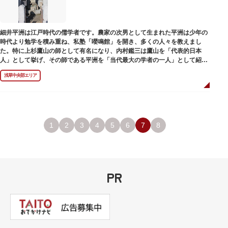
細井平洲は江戸時代の儒学者です。農家の次男として生まれた平洲は少年の
時代より勉学を積み重ね、私塾「嚶鳴館」を開き、多くの人々を教えまし
た。特に上杉鷹山の師として有名になり、内村鑑三は鷹山を「代表的日本
人」として挙げ、その師である平洲を「当代最大の学者の一人」として紹介
しています。お墓は天嶽院（てんがくいん）境内にあります。
浅草中央部エリア
1
2
3
4
5
6
7
8
PR