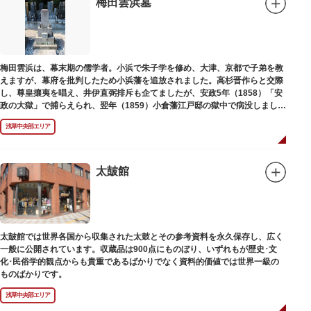
梅田雲浜墓
梅田雲浜は、幕末期の儒学者。小浜で朱子学を修め、大津、京都で子弟を教
えますが、幕府を批判したため小浜藩を追放されました。高杉晋作らと交際
し、尊皇攘夷を唱え、井伊直弼排斥も企てましたが、安政5年（1858）「安
政の大獄」で捕らえられ、翌年（1859）小倉藩江戸邸の獄中で病没しまし
た。お墓は海禅寺（かいぜんじ）にあります。
浅草中央部エリア
太皷館
太皷館では世界各国から収集された太鼓とその参考資料を永久保存し、広く
一般に公開されています。収蔵品は900点にものぼり、いずれもが歴史･文
化･民俗学的観点からも貴重であるばかりでなく資料的価値では世界一級の
ものばかりです。
浅草中央部エリア