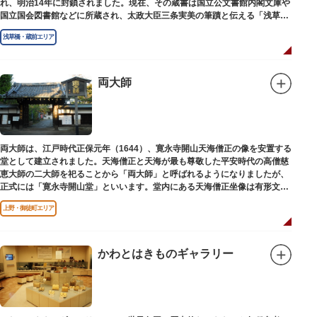
れ、明治14年に封鎖されました。現在、その蔵書は国立公文書館内閣文庫や
国立国会図書館などに所蔵され、太政大臣三条実美の筆蹟と伝える「浅草文
庫」の朱印が押されています。
浅草橋・蔵前エリア
両大師
両大師は、江戸時代正保元年（1644）、寛永寺開山天海僧正の像を安置する
堂として建立されました。天海僧正と天海が最も尊敬した平安時代の高僧慈
恵大師の二大師を祀ることから「両大師」と呼ばれるようになりましたが、
正式には「寛永寺開山堂」といいます。堂内にある天海僧正坐像は有形文化
財に指定されています。
上野・御徒町エリア
かわとはきものギャラリー