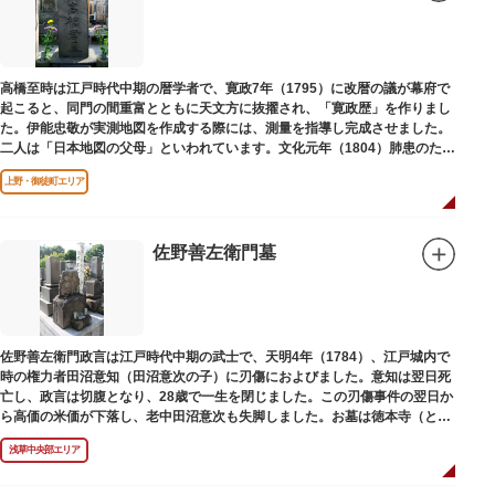
高橋至時は江戸時代中期の暦学者で、寛政7年（1795）に改暦の議が幕府で
起こると、同門の間重富とともに天文方に抜擢され、「寛政歴」を作りまし
た。伊能忠敬が実測地図を作成する際には、測量を指導し完成させました。
二人は「日本地図の父母」といわれています。文化元年（1804）肺患のため
没しました。お墓は源空寺（げんくうじ）にあります。
上野・御徒町エリア
佐野善左衛門墓
佐野善左衛門政言は江戸時代中期の武士で、天明4年（1784）、江戸城内で
時の権力者田沼意知（田沼意次の子）に刃傷におよびました。意知は翌日死
亡し、政言は切腹となり、28歳で一生を閉じました。この刃傷事件の翌日か
ら高価の米価が下落し、老中田沼意次も失脚しました。お墓は徳本寺（とく
ほんじ）境内にあります。
浅草中央部エリア