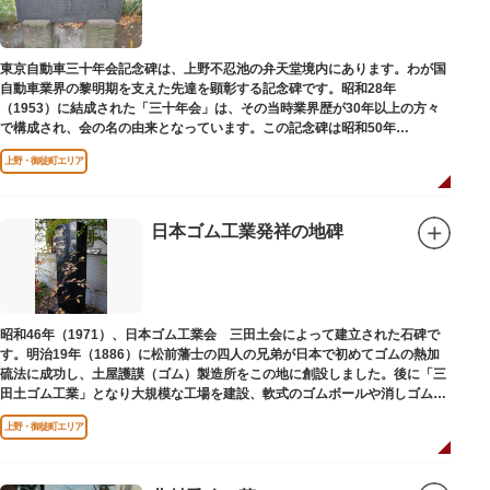
東京自動車三十年会記念碑は、上野不忍池の弁天堂境内にあります。わが国
自動車業界の黎明期を支えた先達を顕彰する記念碑です。昭和28年
（1953）に結成された「三十年会」は、その当時業界歴が30年以上の方々
で構成され、会の名の由来となっています。この記念碑は昭和50年
（1975）に同会が建立しました。
上野・御徒町エリア
日本ゴム工業発祥の地碑
昭和46年（1971）、日本ゴム工業会 三田土会によって建立された石碑で
す。明治19年（1886）に松前藩士の四人の兄弟が日本で初めてゴムの熱加
硫法に成功し、土屋護謨（ゴム）製造所をこの地に創設しました。後に「三
田土ゴム工業」となり大規模な工場を建設、軟式のゴムボールや消しゴムな
ど新しいゴム製品を次々に開発しました。
上野・御徒町エリア