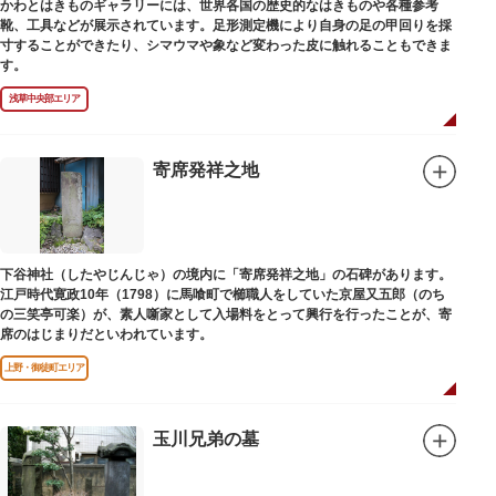
かわとはきものギャラリーには、世界各国の歴史的なはきものや各種参考
靴、工具などが展示されています。足形測定機により自身の足の甲回りを採
寸することができたり、シマウマや象など変わった皮に触れることもできま
す。
浅草中央部エリア
寄席発祥之地
下谷神社（したやじんじゃ）の境内に「寄席発祥之地」の石碑があります。
江戸時代寛政10年（1798）に馬喰町で櫛職人をしていた京屋又五郎（のち
の三笑亭可楽）が、素人噺家として入場料をとって興行を行ったことが、寄
席のはじまりだといわれています。
上野・御徒町エリア
玉川兄弟の墓