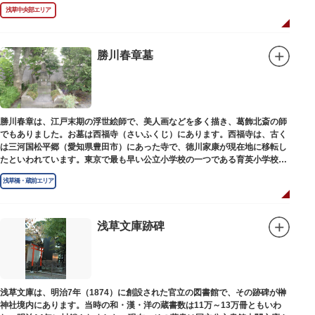
現在は、五重塔北側の絵馬堂内に保管されています。絵馬堂は通常非公開と
浅草中央部エリア
なっていますが、不定期で行われる「伝法院庭園拝観と絵馬展」が開催され
る際は、展示されている至徳の古鐘を見ることができます。
勝川春章墓
勝川春章は、江戸末期の浮世絵師で、美人画などを多く描き、葛飾北斎の師
でもありました。お墓は西福寺（さいふくじ）にあります。西福寺は、古く
は三河国松平郷（愛知県豊田市）にあった寺で、徳川家康が現在地に移転し
たといわれています。東京で最も早い公立小学校の一つである育英小学校の
発祥の地としても知られています。
浅草橋・蔵前エリア
浅草文庫跡碑
浅草文庫は、明治7年（1874）に創設された官立の図書館で、その跡碑が榊
神社境内にあります。当時の和・漢・洋の蔵書数は11万～13万冊ともいわ