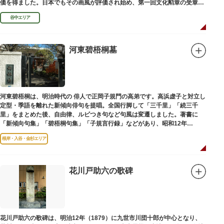
価を得ました。日本でもその画風が評価され始め、第一回文化勲章の受章者
となりました。お墓は谷中霊園にあります。
谷中エリア
河東碧梧桐墓
河東碧梧桐は、明治時代の 俳人で正岡子規門の高弟です。高浜虚子と対立し
定型・季語を離れた新傾向俳句を提唱。全国行脚して「三千里」「続三千
里」をまとめた後、自由律、ルビつき句など句風は変遷しました。著書に
「新傾向句集」「碧梧桐句集」「子規言行録」などがあり、昭和12年
（1937）に没し、お墓は梅林寺（ばいりんじ）にあります。
根岸・入谷・金杉エリア
花川戸助六の歌碑
花川戸助六の歌碑は、明治12年（1879）に九世市川団十郎が中心となり、