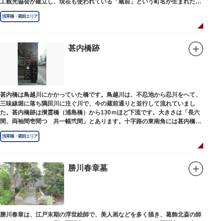
工観光協会が建立し、現在も使われている「蔵前」という町名が生まれたの
は昭和9年（1934）のことです。
浅草橋・蔵前エリア
甚内橋跡
甚内橋は鳥越川にかかっていた橋です。鳥越川は、不忍池から忍川をへて、
三味線堀に落ち隅田川に注ぐ川で、今の蔵前通りと並行して流れていまし
た。甚内橋跡は攅霊橋（浦島橋）から130ｍほど下流です。大きさは「長六
間、両袖間壱間つゞ共一幅弐間」とあります。十字路の東南角には甚内橋跡
の石碑があります。
浅草橋・蔵前エリア
勝川春章墓
勝川春章は、江戸末期の浮世絵師で、美人画などを多く描き、葛飾北斎の師