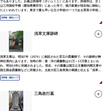
でもありました。お墓は西福寺（さいふくじ）にあります。西福寺は、古く
は三河国松平郷（愛知県豊田市）にあった寺で、徳川家康が現在地に移転し
たといわれています。東京で最も早い公立小学校の一つである育英小学校の
発祥の地としても知られています。
浅草橋・蔵前エリア
浅草文庫跡碑
浅草文庫は、明治7年（1874）に創設された官立の図書館で、その跡碑が榊
神社境内にあります。当時の和・漢・洋の蔵書数は11万～13万冊ともいわ
れ、明治14年に封鎖されました。現在、その蔵書は国立公文書館内閣文庫や
国立国会図書館などに所蔵され、太政大臣三条実美の筆蹟と伝える「浅草文
庫」の朱印が押されています。
浅草橋・蔵前エリア
三島政行墓