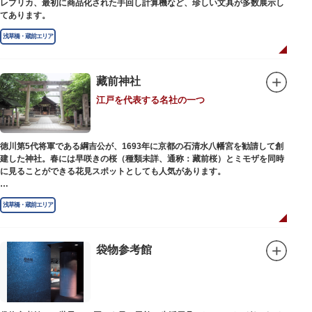
レプリカ、最初に商品化された手回し計算機など、珍しい文具が多数展示し
てあります。
浅草橋・蔵前エリア
藏前神社
江戸を代表する名社の一つ
徳川第5代将軍である綱吉公が、1693年に京都の石清水八幡宮を勧請して創
建した神社。春には早咲きの桜（種類未詳、通称：藏前桜）とミモザを同時
に見ることができる花見スポットとしても人気があります。
江戸時代には勧進大相撲の開催地としても知られ、3大強豪力士の谷風、小
浅草橋・蔵前エリア
野川、雷電などの名力士による幾多の名勝負が繰り広げられ大いに賑わいを
見せました。また、御神輿は昭和の名工・志布景彩（しふけいさい）による
もので、その華麗さから御神輿として初めて意匠登録されています。
袋物参考館
創建当初の社号は「石清水八幡宮」でしたが、1951年に「藏前神社」へと改
称しました。江戸城鬼門除の守護神ならびに徳川将軍家祈願所の一社として
尊崇され、社地は200石の朱印地を賜り、江戸を代表する名社のひとつに数
えられています。赤穂義士討ち入りの成功祈願や、落語の演目にある「元
犬」ゆかりの神社としても知られるパワースポットです。