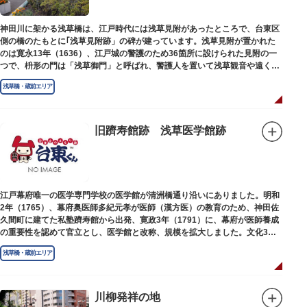
神田川に架かる浅草橋は、江戸時代には浅草見附があったところで、台東区
側の橋のたもとに｢浅草見附跡」の碑が建っています。浅草見附が置かれた
のは寛永13年（1636）、江戸城の警護のため36箇所に設けられた見附の一
つで、枡形の門は「浅草御門」と呼ばれ、警護人を置いて浅草観音や遠くは
奥州へ往来する人々を取り締まりました。
浅草橋・蔵前エリア
旧躋寿館跡 浅草医学館跡
江戸幕府唯一の医学専門学校の医学館が清洲橋通り沿いにありました。明和
2年（1765）、幕府奥医師多紀元孝が医師（漢方医）の教育のため、神田佐
久間町に建てた私塾躋寿館から出発、寛政3年（1791）に、幕府が医師養成
の重要性を認めて官立とし、医学館と改称、規模を拡大しました。文化3年
（1806）、大火に遭い焼失しましたが、同年に旧向柳原一丁目に移転、再建
浅草橋・蔵前エリア
されました。
敷地は約7千平方メートル、代々多紀家がその監督に当たり、天保14年
（1843）には寄宿舎を設けて全寮制とし、広く一般からも入学を許可し、子
弟育成をはかるなど、江戸時代後期から明治維新に至る日本の医学振興に貢
川柳発祥の地
献しました。