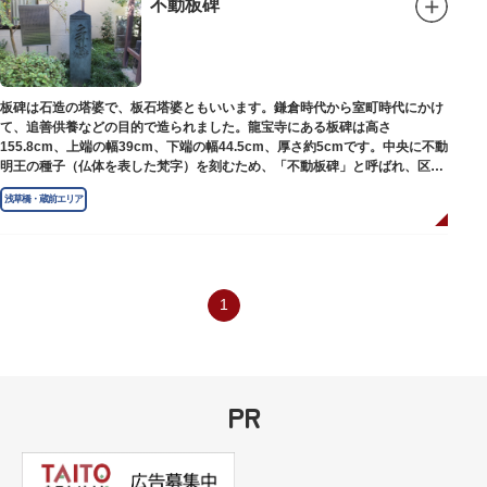
不動板碑
板碑は石造の塔婆で、板石塔婆ともいいます。鎌倉時代から室町時代にかけ
て、追善供養などの目的で造られました。龍宝寺にある板碑は高さ
155.8cm、上端の幅39cm、下端の幅44.5cm、厚さ約5cmです。中央に不動
明王の種子（仏体を表した梵字）を刻むため、「不動板碑」と呼ばれ、区内
現存の板碑を代表するもののひとつです。
浅草橋・蔵前エリア
1
PR