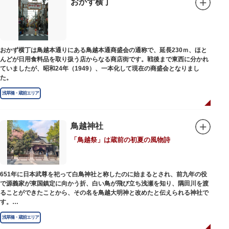
おかず横丁
おかず横丁は鳥越本通りにある鳥越本通商盛会の通称で、延長230ｍ、ほと
んどが日用食料品を取り扱う店からなる商店街です。戦後まで東西に分かれ
ていましたが、昭和24年（1949）、一本化して現在の商盛会となりまし
た。
浅草橋・蔵前エリア
鳥越神社
「鳥越祭」は蔵前の初夏の風物詩
651年に日本武尊を祀って白鳥神社と称したのに始まるとされ、前九年の役
で源義家が東国鎮定に向かう折、白い鳥が飛び立ち浅瀬を知り、隅田川を渡
ることができたことから、その名を鳥越大明神と改めたと伝えられる神社で
す。
江戸時代までは三社の神社から成り、約2万坪の広大な敷地を所領していま
浅草橋・蔵前エリア
したが、天領からの米を収蔵する蔵や、大名屋敷などを建てるために没収さ