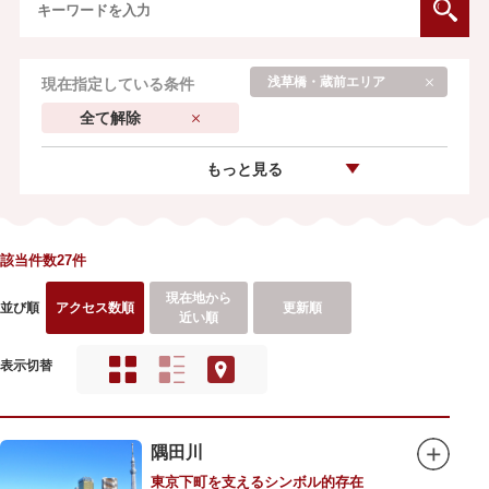
浅草橋・蔵前エリア
現在指定している条件
全て解除
もっと見る
該当件数27件
現在地から
並び順
アクセス数順
更新順
近い順
表示切替
隅田川
東京下町を支えるシンボル的存在