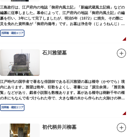
三島政行は、江戸府内の地誌「御府内風土記」「新編武蔵風土記稿」などの
編纂に従事しました。幕命によって、江戸府内の地誌「御府内風土記」の編
纂を行い、3年にして完了しましたが、明治5年（1872）に焼失、その際に
災を免れた資料集が「御府内備考」です。お墓は浄念寺（じょうねんじ）境
内にあります。
浅草橋・蔵前エリア
石川雅望墓
江戸時代の国学者で著名な俳諧師である石川雅望の墓は榧寺（かやでら）境
内にあります。雅望は晩年、狂歌をよくし、著書には「源注余滴」「雅言集
覧」などがあり、戯者小説類も数種あります。墓がある榧寺は樹齢千年の榧
の木にちなんで名づけられた寺で、大きな榧の木から作られた火除けの神、
秋葉権現で知られています。
浅草橋・蔵前エリア
初代柄井川柳墓