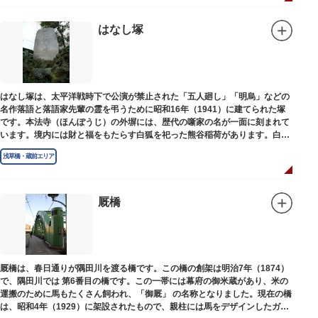
れ、現在の鳥越神社が残りました。
毎年6月上旬に行われる鳥越祭では、都内最大級を誇る千貫神輿（約4トン）
が氏子町内を渡御し、夜の宮入道中では、提灯に照らされた神輿が荘厳かつ
はなし塚
幻想的な光景をつくりだします。例年、数十万人の人出があり、多くの観客
で賑わう蔵前の初夏の風物詩になっています。
社務所では、社紋の七曜紋と月星紋がデザインされた御朱印帳の販売や、鳥
越祭の開催期間中は限定御朱印も頒布されます。
はなし塚は、太平洋戦時下で公演が禁止された「五人廻し」「明烏」などの
名作落語と落語家先輩の霊を弔うために昭和16年（1941）に建てられた塚
です。本法寺（ほんぽうじ）の外塀には、歴代の噺家の名が一面に刻まれて
います。境内には財と福をもたらす白狐を祀った熊谷稲荷があります。白狐
を祀った稲荷は全国に2ケ所しかない非常に珍しいものです。
浅草橋・蔵前エリア
厩橋
厩橋は、春日通りが隅田川を渡る橋です。この橋の創架は明治7年（1874）
で、隅田川では 第6番目の橋です。この一帯には幕府の御米蔵があり、米の
運搬のために馬もたくさん飼われ、「御厩」 の名称となりました。現在の橋
は、昭和4年（1929）に架設されたもので、親柱には馬をデザインしたガラ