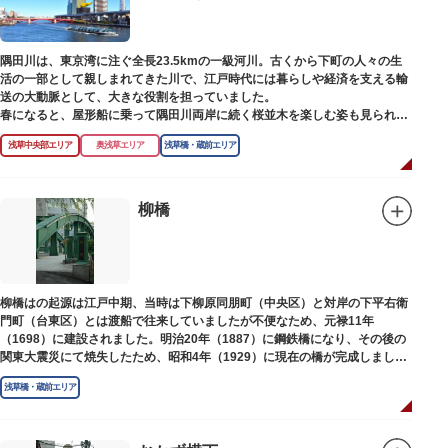
隅田川は、東京湾に注ぐ全長23.5kmの一級河川。古くから下町の人々の生
活の一部として親しまれてきた川で、江戸時代には暮らしや経済を支える輸
送の大動脈として、大きな役割を担っていました。
春になると、屋形船に乗って隅田川両岸に続く桜並木を楽しむ姿も見られ、
東京スカイツリーとのコラボレーションも、まさに絵になる光景です。ま
浅草中央部エリア
奥浅草エリア
浅草橋・蔵前エリア
た、毎年7月の最終土曜日に開催される「隅田川花火大会」は、東京の夏の
風物詩になっており、こちらも多くの見物客でにぎわいます。
川沿いには「隅田川テラス」と呼ばれる遊歩道も整備されています。心地よ
柳橋
い風に吹かれながら、緑化が施された遊歩道で散歩やジョギングを楽しんだ
後は、オープンカフェでほっと一息つくのもおすすめです。
隅田川にかかる橋々も、それぞれ特徴的な形をしていて見応えは抜群。せっ
かくなら水上バスに乗船して、優雅に観察してみてはいかがでしょうか。
柳橋はの起源は江戸中期、当時は下柳原同朋町（中央区）と対岸の下平右衛
門町（台東区）とは渡船で往来していましたが不便なため、元禄11年
（1698）に建設されました。明治20年（1887）に鋼鉄橋になり、その後の
関東大震災にて焼失したため、昭和4年（1929）に現在の橋が完成しまし
た。
浅草橋・蔵前エリア