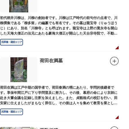
初代柄井川柳は、川柳の創始者です。川柳は江戸時代の前句付の点者で、川
柳撰集である「柳多留」の編纂でも有名です。その墓は龍宝寺（りゅうほう
じ）にあり、別名「川柳寺」とも呼ばれます。龍宝寺は上野の寛永寺を開山
した天海大僧正の法兄にあたる豪海大僧正が開山した天台宗寺院で、不動明
王の梵字を刻んだ板碑が境内に残っています。
浅草橋・蔵前エリア
荷田在満墓
荷田在満は江戸中期の国学者で、荷田春満の甥にあたり、学問的後継者で
す。享保年間江戸に下り学問普及に努力し、その後、幕府の命により京師に
赴き大嘗会議を記録し注釈を加えました。また、貞観格式の校訂を行い、田
安家に仕えましたがまもなく辞任し、その後は人々を集めて教育を業としま
した。お墓は金竜寺（きんりゅうじ）境内にあります。
浅草橋・蔵前エリア