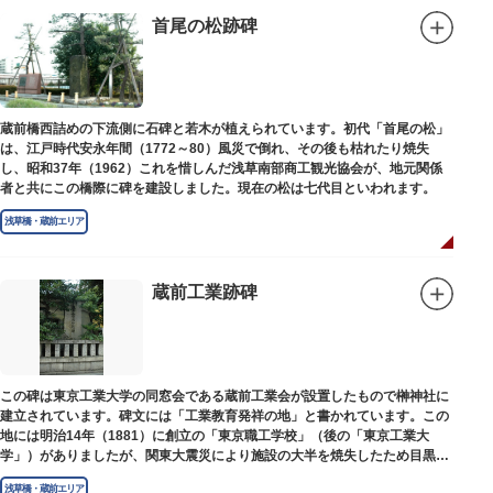
首尾の松跡碑
蔵前橋西詰めの下流側に石碑と若木が植えられています。初代「首尾の松」
は、江戸時代安永年間（1772～80）風災で倒れ、その後も枯れたり焼失
し、昭和37年（1962）これを惜しんだ浅草南部商工観光協会が、地元関係
者と共にこの橋際に碑を建設しました。現在の松は七代目といわれます。
浅草橋・蔵前エリア
蔵前工業跡碑
この碑は東京工業大学の同窓会である蔵前工業会が設置したもので榊神社に
建立されています。碑文には「工業教育発祥の地」と書かれています。この
地には明治14年（1881）に創立の「東京職工学校」（後の「東京工業大
学」）がありましたが、関東大震災により施設の大半を焼失したため目黒に
移転しました。
浅草橋・蔵前エリア