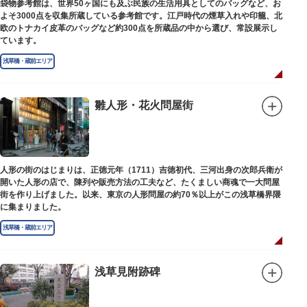
袋物参考館は、世界50ヶ国にも及ぶ民族の生活用具としてのバッグなど、お
よそ3000点を収集所蔵している参考館です。江戸時代の煙草入れや印籠、北
欧のトナカイ皮革のバッグなど約300点を所蔵品の中から選び、常設展示し
ています。
浅草橋・蔵前エリア
雛人形・花火問屋街
人形の街のはじまりは、正徳元年（1711）吉徳初代、三河出身の次郎兵衛が
開いた人形の店で、陳列や販売方法の工夫など、たくましい商魂で一大問屋
街を作り上げました。以来、東京の人形問屋の約70％以上がこの浅草橋界隈
に集まりました。
浅草橋・蔵前エリア
浅草見附跡碑