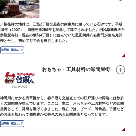
※現在、この場所に「旧躋寿館跡 浅草医学館跡」に関する案内板や説明版
等は設置されておりません。
川柳発祥の地碑は、三筋2丁目交差点の南東角に建っている石碑です。平成
19年（2007）、川柳発祥250年を記念して建立されました。旧浅草新堀天台
宗龍宝寺前（現在の蔵前4丁目）に住んでいた里正柄井八右衛門が無名庵川
柳と号し、初めて万句合を興行しました。
浅草橋・蔵前エリア
おもちゃ・工具材料の卸問屋街
神田川にかかる浅草橋から、春日通り交差点までの江戸通りの両端には数多
くの卸問屋が並んでいます。ここは、主に、おもちゃや工具材料などの卸問
屋街として、発展を遂げてきました。現在では、ビーズ、装飾品、手芸など
のお店も加わって個性豊かな特色のある卸問屋街となっています。
浅草橋・蔵前エリア