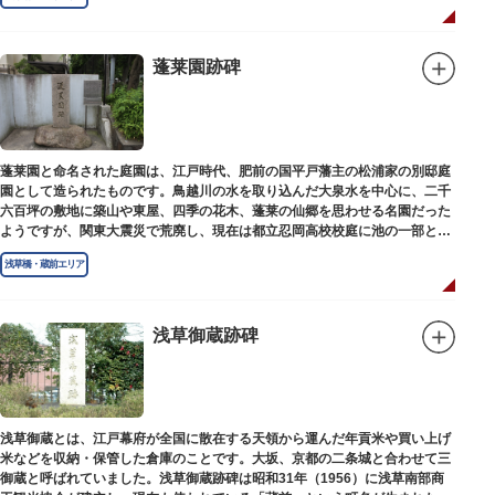
蓬莱園跡碑
蓬莱園と命名された庭園は、江戸時代、肥前の国平戸藩主の松浦家の別邸庭
園として造られたものです。鳥越川の水を取り込んだ大泉水を中心に、二千
六百坪の敷地に築山や東屋、四季の花木、蓬莱の仙郷を思わせる名園だった
ようですが、関東大震災で荒廃し、現在は都立忍岡高校校庭に池の一部と都
指定の天然記念物の大イチョウを残すのみです。
浅草橋・蔵前エリア
浅草御蔵跡碑
浅草御蔵とは、江戸幕府が全国に散在する天領から運んだ年貢米や買い上げ
米などを収納・保管した倉庫のことです。大坂、京都の二条城と合わせて三
御蔵と呼ばれていました。浅草御蔵跡碑は昭和31年（1956）に浅草南部商