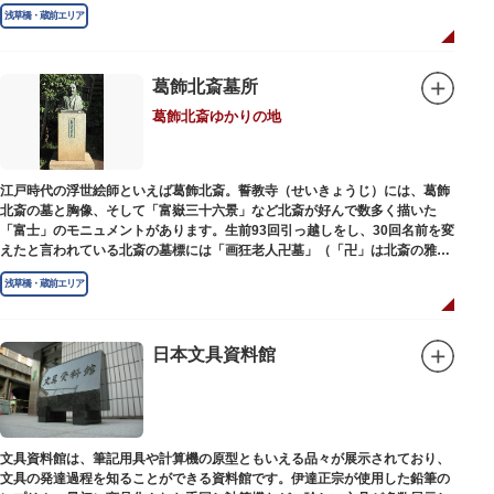
ス細工が組み込まれています。
浅草橋・蔵前エリア
葛飾北斎墓所
葛飾北斎ゆかりの地
江戸時代の浮世絵師といえば葛飾北斎。誓教寺（せいきょうじ）には、葛飾
北斎の墓と胸像、そして「富嶽三十六景」など北斎が好んで数多く描いた
「富士」のモニュメントがあります。生前93回引っ越しをし、30回名前を変
えたと言われている北斎の墓標には「画狂老人卍墓」（「卍」は北斎の雅号
の一つ）とあり、辞世の句が刻まれています。毎年命日の4月18日には「北
浅草橋・蔵前エリア
斎忌」が開かれ、法要が営まれます。
日本文具資料館
文具資料館は、筆記用具や計算機の原型ともいえる品々が展示されており、
文具の発達過程を知ることができる資料館です。伊達正宗が使用した鉛筆の