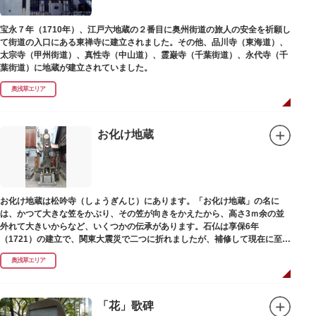
宝永７年（1710年）、江戸六地蔵の２番目に奥州街道の旅人の安全を祈願し
て街道の入口にある東禅寺に建立されました。その他、品川寺（東海道）、
太宗寺（甲州街道）、真性寺（中山道）、霊巌寺（千葉街道）、永代寺（千
葉街道）に地蔵が建立されていました。
奥浅草エリア
お化け地蔵
お化け地蔵は松吟寺（しょうぎんじ）にあります。「お化け地蔵」の名に
は、かつて大きな笠をかぶり、その笠が向きをかえたから、高さ3ｍ余の並
外れて大きいからなど、いくつかの伝承があります。石仏は享保6年
（1721）の建立で、関東大震災で二つに折れましたが、補修して現在に至っ
ています。常夜灯は、寛政2年（1790）に建てられました。
奥浅草エリア
「花」歌碑