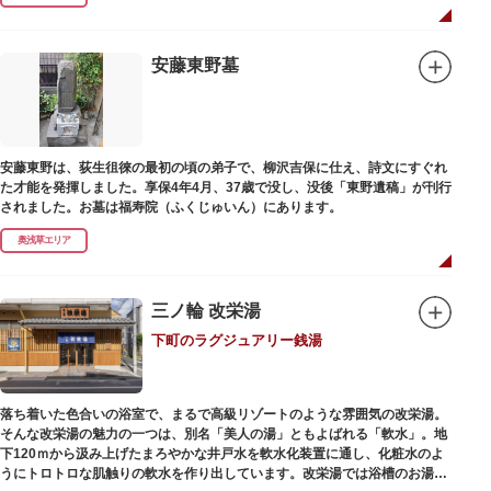
だくことで、心身健康のご利益があるそうです。
毎朝本堂で執り行われている「浴油祈祷（よくゆきとう）」は、聖天様を供
養する最高の祈祷法。心願成就の力があると考えられており、依頼すると7
安藤東野墓
日間毎朝祈祷していただけます。また、浅草名所七福神のひとつとしても知
られ、毘沙門天が祀られています。
安藤東野は、荻生徂徠の最初の頃の弟子で、柳沢吉保に仕え、詩文にすぐれ
た才能を発揮しました。享保4年4月、37歳で没し、没後「東野遺稿」が刊行
されました。お墓は福寿院（ふくじゅいん）にあります。
奥浅草エリア
三ノ輪 改栄湯
下町のラグジュアリー銭湯
落ち着いた色合いの浴室で、まるで高級リゾートのような雰囲気の改栄湯。
そんな改栄湯の魅力の一つは、別名「美人の湯」ともよばれる「軟水」。地
下120ｍから汲み上げたまろやかな井戸水を軟水化装置に通し、化粧水のよ
うにトロトロな肌触りの軟水を作り出しています。改栄湯では浴槽のお湯か