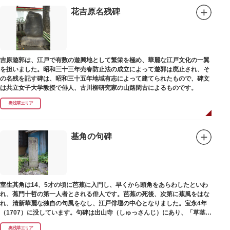
花吉原名残碑
吉原遊郭は、江戸で有数の遊興地として繁栄を極め、華麗な江戸文化の一翼
を担いました。昭和三十三年売春防止法の成立によって遊郭は廃止され、そ
の名残を記す碑は、昭和三十五年地域有志によって建てられたもので、碑文
は共立女子大学教授で俳人、古川柳研究家の山路閑古によるものです。
奥浅草エリア
基角の句碑
室生其角は14、5才の頃に芭蕉に入門し、早くから頭角をあらわしたといわ
れ、蕉門十哲の第一人者とされる俳人です。芭蕉の死後、次第に蕉風をはな
れ、清新華麗な独自の句風をなし、江戸俳壇の中心となりました。宝永4年
（1707）に没しています。句碑は出山寺（しゅっさんじ）にあり、「草茎を
つつむ葉もなき 雲間哉」と刻まれています。
奥浅草エリア