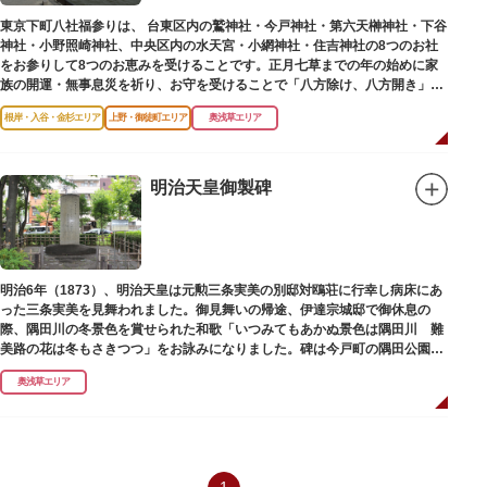
東京下町八社福参りは、 台東区内の鷲神社・今戸神社・第六天榊神社・下谷
神社・小野照崎神社、中央区内の水天宮・小網神社・住吉神社の8つのお社
をお参りして8つのお恵みを受けることです。正月七草までの年の始めに家
族の開運・無事息災を祈り、お守を受けることで「八方除け、八方開き」に
も通じます。
根岸・入谷・金杉エリア
上野・御徒町エリア
奥浅草エリア
明治天皇御製碑
明治6年（1873）、明治天皇は元勲三条実美の別邸対鴎荘に行幸し病床にあ
った三条実美を見舞われました。御見舞いの帰途、伊達宗城邸で御休息の
際、隅田川の冬景色を賞せられた和歌「いつみてもあかぬ景色は隅田川 難
美路の花は冬もさきつつ」をお詠みになりました。碑は今戸町の隅田公園内
にあります。
奥浅草エリア