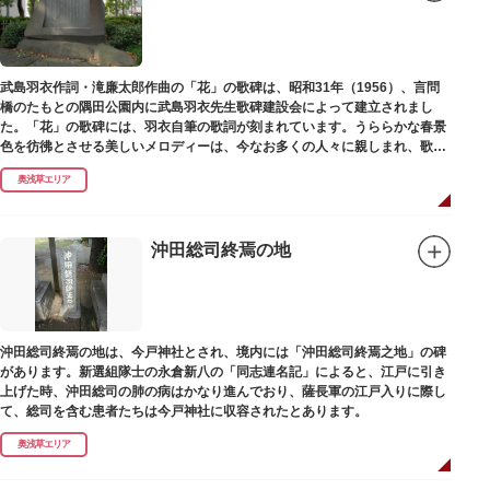
武島羽衣作詞・滝廉太郎作曲の「花」の歌碑は、昭和31年（1956）、言問
橋のたもとの隅田公園内に武島羽衣先生歌碑建設会によって建立されまし
た。「花」の歌碑には、羽衣自筆の歌詞が刻まれています。うららかな春景
色を彷彿とさせる美しいメロディーは、今なお多くの人々に親しまれ、歌い
つがれています。
奥浅草エリア
沖田総司終焉の地
沖田総司終焉の地は、今戸神社とされ、境内には「沖田総司終焉之地」の碑
があります。新選組隊士の永倉新八の「同志連名記」によると、江戸に引き
上げた時、沖田総司の肺の病はかなり進んでおり、薩長軍の江戸入りに際し
て、総司を含む患者たちは今戸神社に収容されたとあります。
奥浅草エリア