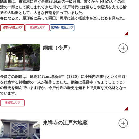
隅田川は、東京湾に注ぐ全長23.5kmの一級河川。古くから下町の人々の生
活の一部として親しまれてきた川で、江戸時代には暮らしや経済を支える輸
送の大動脈として、大きな役割を担っていました。
春になると、屋形船に乗って隅田川両岸に続く桜並木を楽しむ姿も見られ、
東京スカイツリーとのコラボレーションも、まさに絵になる光景です。ま
浅草中央部エリア
奥浅草エリア
浅草橋・蔵前エリア
た、毎年7月の最終土曜日に開催される「隅田川花火大会」は、東京の夏の
風物詩になっており、こちらも多くの見物客でにぎわいます。
川沿いには「隅田川テラス」と呼ばれる遊歩道も整備されています。心地よ
銅鐘（今戸）
い風に吹かれながら、緑化が施された遊歩道で散歩やジョギングを楽しんだ
後は、オープンカフェでほっと一息つくのもおすすめです。
隅田川にかかる橋々も、それぞれ特徴的な形をしていて見応えは抜群。せっ
かくなら水上バスに乗船して、優雅に観察してみてはいかがでしょうか。
長昌寺の銅鐘は、総高147cm｡享保5年（1720）に小幡内匠勝行という当時
を代表する鋳物師の一人が製作しました。銅鐘は長昌寺（ちょうしょうじ）
の歴史を刻んでいますほか、今戸付近の歴史を知る上で貴重な文化財となっ
ています。
奥浅草エリア
東禅寺の江戸六地蔵