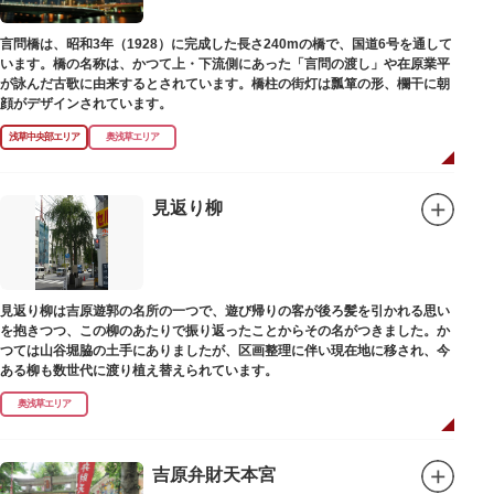
言問橋は、昭和3年（1928）に完成した長さ240mの橋で、国道6号を通して
います。橋の名称は、かつて上・下流側にあった「言問の渡し」や在原業平
が詠んだ古歌に由来するとされています。橋柱の街灯は瓢箪の形、欄干に朝
顔がデザインされています。
浅草中央部エリア
奥浅草エリア
見返り柳
見返り柳は吉原遊郭の名所の一つで、遊び帰りの客が後ろ髪を引かれる思い
を抱きつつ、この柳のあたりで振り返ったことからその名がつきました。か
つては山谷堀脇の土手にありましたが、区画整理に伴い現在地に移され、今
ある柳も数世代に渡り植え替えられています。
奥浅草エリア
吉原弁財天本宮