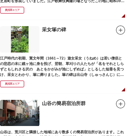
芝居町を形成していました。江戸歌舞伎興隆の場となったこの地に昭和39年
（1964）に跡碑が建てられました。
奥浅草エリア
采女塚の碑
江戸時代の初期、寛文年間（1661～72）遊女采女（うねめ）は若い僧侶と
の悲恋の末に鏡ヶ池に身を投げ、翌朝、草刈りの人たちが「名をそれとしら
ずともしれさる沢の あとをかがみが池にしずめば」としるした短冊を見つ
け、采女とわかり、塚に葬りました。塚の碑は出山寺（しゅっさんじ）にあ
ります。
奥浅草エリア
山谷の簡易宿泊所群
山谷は、荒川区と隣接した地域にあり数多くの簡易宿泊所があります。これ