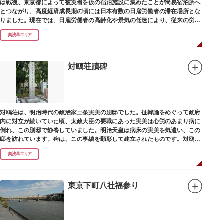
は戦後、東京都によって被災者を仮の宿泊施設に集めたことが簡易宿泊所へ
とつながり、高度経済成長期の頃には日本有数の日雇労働者の滞在場所とな
りました。現在では、日雇労働者の高齢化や景気の低迷により、従来の労働
者に代わって、外国人の利用が増えています。
奥浅草エリア
対鴎荘蹟碑
対鴎荘は、明治時代の政治家三条実美の別邸でした。征韓論をめぐって政府
内に対立が続いていた頃、太政大臣の要職にあった実美は心労のあまり病に
倒れ、この別邸で静養していました。明治天皇は病床の実美を気遣い、この
邸を訪れています。碑は、この事績を顕彰して建立されたものです。対鴎荘
は、多摩市連光寺に移築されました。
奥浅草エリア
東京下町八社福参り