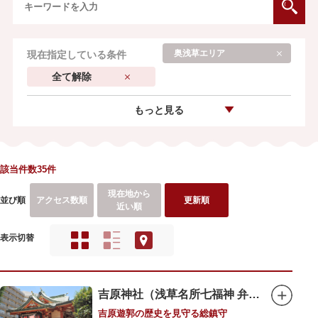
奥浅草エリア
現在指定している条件
全て解除
もっと見る
該当件数35件
現在地から
並び順
アクセス数順
更新順
近い順
表示切替
吉原神社（浅草名所七福神 弁財天）
吉原遊郭の歴史を見守る総鎮守