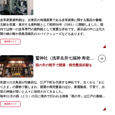
皮革産業資料館は、台東区の地場産業である皮革産業に関する製品や書籍、
文献を収蔵・展示する資料館として昭和56年（1981）に開館しました。国
内では唯一の皮革専門の資料館として貴重な存在です。展示品の中には元大
関小錦の靴や長島茂雄氏のスパイクシューズなどもあります。
奥浅草エリア
鷲神社（浅草名所七福神 寿老人）
酉の市の熊手で開運・商売繫昌祈願を
朱塗りの大鳥居が印象的な、江戸下町を代表する神社です。古くから「おと
りさま」の愛称で親しまれ、開運や商売繁昌のほか、家運隆昌、子育て、出
世の神徳が深いと人々に信仰されてきました。
毎年11月の酉（とり）の日に境内で行われる例祭「酉の市」は江戸の風物詩
として有名。福をかきこむと言われる熊手をはじめ八ツ頭芋、お多福の面な
奥浅草エリア
ど、色とりどりの縁起物を買い求める人たちで賑わいます。樋口一葉の代表
作『たけくらべ』や他の文学作品にもこの酉の市が数多く登場することか
ら、いかに地域に根付いた催し物だったかが伺い知れます。