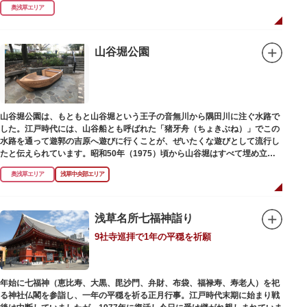
奥浅草エリア
説」とは平安時代、吉田少将惟房の子・梅若が、信夫藤太という人買いにさ
らわれ、都から奥州へつれて行かれる途中、重い病にかかりこの地に捨てら
れ世を去りました。我が子を探し求めてはるばるこの地まで来た母親は、隅
田川岸で里人から梅若の死を知らされ、髪をおろして妙亀尼と称し庵を結ん
山谷堀公園
だ、という説話です。謡曲『隅田川』はこの伝説をもとにしています。
塚の上には板碑が祀られています。この板碑には「弘安十一年戊子五月二十
二日孝子敬白」と刻まれており、区内でも古いものです。しかし妙亀塚と板
碑との関係は、明らかではありません。
なお、隅田川の対岸、木母寺（墨田区堤通）境内には梅若にちなむ梅若塚
山谷堀公園は、もともと山谷堀という王子の音無川から隅田川に注ぐ水路で
（都旧跡）があり、この妙亀塚と相対するものと考えられています。
した。江戸時代には、山谷船とも呼ばれた「猪牙舟（ちょきぶね）」でこの
水路を通って遊郭の吉原へ遊びに行くことが、ぜいたくな遊びとして流行し
たと伝えられています。昭和50年（1975）頃から山谷堀はすべて埋め立て
られて暗渠となり、細長い公園として生まれ変わりました。山谷堀公園に
奥浅草エリア
浅草中央部エリア
は、猪牙舟についての説明板も設置されています。
浅草名所七福神詣り
9社寺巡拝で1年の平穏を祈願
年始に七福神（恵比寿、大黒、毘沙門、弁財、布袋、福禄寿、寿老人）を祀
る神社仏閣を参詣し、一年の平穏を祈る正月行事。江戸時代末期に始まり戦