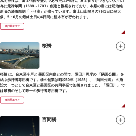
浅間神社は、富士信仰が盛んであった江戸時代、富士参りができない人々の
為に元禄年間（1688～1703）創建と推察されており、本殿の扉には明治維
新頃の漆喰彫刻「下り龍」が残っています。富士山山開きの7月1日に例大
祭、5・6月の最終土日の4日間に植木市が行われます。
奥浅草エリア
桜橋
桜橋 は、台東区今戸と 墨田区向島との間で、隅田川両岸の 「隅田公園」 を
結ぶ歩行者専用橋です。橋の創架は昭和60年（1985）、「隅田公園」 の施
設の一つとして台東区と墨田区の共同事業で架橋されました。「隅田川」 で
は最初のそして唯一の歩行者専用橋です。
奥浅草エリア
言問橋