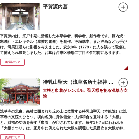
平賀源内墓
なでる場所によって異なるご利益を授かるといわれる「なでおかめ」も人
気。ふっくらとした優しい顔立ちのおかめは「お多福」とも言われ、福が多
く幸せを招く女性の象徴という事から長年親しまれる縁起物です。
ご祭神としては天日鷲命（あめのひわしのみこと）と日本武尊（やまとたけ
平賀源内は、江戸中期に活躍した本草学者、科学者、戯作者です。源内焼・
るのみこと）の他、浅草名所七福神のひとつとしても知られ、寿老人が祀ら
寒暖計・エレキテル（摩擦起電器）を創作。浄瑠璃本、また洋画なども手が
れています。
け、司馬江漢らに影響を与えました。安永8年（1779）に人を誤って殺傷し
て捕えられ獄死しました。お墓は台東区橋場二丁目の住宅街にあります。
奥浅草エリア
待乳山聖天（浅草名所七福神 毘沙門天）
大根と巾着がシンボル。聖天様を祀る浅草寺支
院
浅草寺の北東、森林に囲まれた丘の上に位置する待乳山聖天（本龍院）は浅
草寺の支院のひとつ。境内各所に身体健全・夫婦和合を意味する「大根」
と、財福の功徳を表す「巾着」が印されています。毎年1月7日に行われる
「大根まつり」は、正月中に供えられた大根を調理した風呂吹き大根が御神
酒とともに参拝者に振る舞われるイベント。聖天様のお下がりの大根をいた
奥浅草エリア