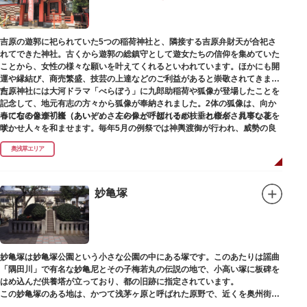
吉原の遊郭に祀られていた5つの稲荷神社と、隣接する吉原弁財天が合祀さ
れてできた神社。古くから遊郭の総鎮守として遊女たちの信仰を集めていた
ことから、女性の様々な願いを叶えてくれるといわれています。ほかにも開
運や縁結び、商売繁盛、技芸の上達などのご利益があると崇敬されてきまし
た。
吉原神社には大河ドラマ「べらぼう」に九郎助稲荷や狐像が登場したことを
記念して、地元有志の方々から狐像が奉納されました。2体の狐像は、向か
春になると逢初桜（あいぞめさくら）と呼ばれるが枝垂れ桜が、見事な花を
って右の像が「逢（あい）」、左の像が「初（そめ）」と命名されていま
咲かせ人々を和ませます。毎年5月の例祭では神輿渡御が行われ、威勢の良
す。
い掛け声とともに各町は活気にあふれます。
奥浅草エリア
吉原弁財天は浅草名所七福神の一社・弁財天にあたり、七福神に関する授与
も年間を通して行われています。
妙亀塚
妙亀塚は妙亀塚公園という小さな公園の中にある塚です。このあたりは謡曲
「隅田川」で有名な妙亀尼とその子梅若丸の伝説の地で、小高い塚に板碑を
はめ込んだ供養塔が立っており、都の旧跡に指定されています。
この妙亀塚のある地は、かつて浅茅ヶ原と呼ばれた原野で、近くを奥州街道
が通じていました。妙亀塚は「梅若伝説」にちなんだ名称です。「梅若伝