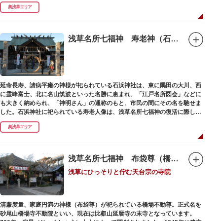
らカランのお湯まですべてが軟水。お風呂上がりにはお肌しっとり、髪の毛
奥浅草エリア
さらさらになれることまちがいなしです。お風呂の種類も多く、高濃度浸透
炭酸泉、シルキーバス、ジェットバス、サウナなど気分によって様々なお風
呂を楽しめます。
そしてお風呂上がりには、キンキンに冷えた生ビールやレモンサワーで乾杯
浅草名所七福神 寿老神（石浜神社）
するもよし、改栄湯名物こだわりの生乳ソフトクリームを食べるのもよし、
どの年代の方々も、身も心も温まる幸せな空間となっています。オリジナル
グッズの販売もありますのでお立ち寄りの際にはぜひ覗いてみてください
ね。
延命長寿、諸病平癒の神様が祀られている石浜神社は、東に隅田の大川、西
に霊峰富士、北に名山筑波といった名勝に恵まれ、「江戸名所図会」などに
も大きく納められ、「神明さん」の通称のもと、市民の間にその名を馳せま
した。石浜神社に祀られている寿老人像は、浅草名所七福神の復活に際し、
延命長寿の神として奉安されたものです。
奥浅草エリア
浅草名所七福神 布袋尊（橋場不動尊）
浅草にひっそりと佇む天台宗の寺院
清廉度量、家庭円満の神様（布袋尊）が祀られている橋場不動尊。正式名を
砂尾山橋場寺不動院といい、現在は比叡山延暦寺の末寺となっています。