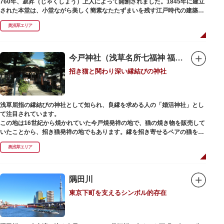
760年、寂昇（じゃくしょう）上人によって開創されました。1845年に建立
された本堂は、小堂ながら美しく簡素なたたずまいを残す江戸時代の建築様
式です。明治の大火、関東大震災、第二次大戦の戦災でも周辺を災禍から守
奥浅草エリア
ったことから「火伏せの不動尊」とも呼ばれています。
本堂の右前には、樹齢約700年の大銀杏が見事な枝葉を伸ばしています。そ
の昔、すぐ近くを流れる隅田川を往来して参拝する人の目印となったのがこ
今戸神社（浅草名所七福神 福禄寿）
の銀杏で、今なおそのパワーを授かりに来る人も多いそうです。
招き猫と関わり深い縁結びの神社
また、江戸時代から伝わる布袋尊像が祀られています。その姿は肩に袋がな
くお腹が袋代わりの形をしている珍しいもので、古くから庶民に尊信されて
います。（御開帳期間 1月1日～7日）
浅草屈指の縁結びの神社として知られ、良縁を求める人の「婚活神社」とし
て注目されています。
この地は16世紀から焼かれていた今戸焼発祥の地で、猫の焼き物を販売して
いたことから、招き猫発祥の地でもあります。縁を招き寄せるペアの猫をモ
チーフにした絵馬や御朱印帳も人気です。
奥浅草エリア
1063（康平6）年、時の奥羽鎮守府源頼朝・義家父子が祈願し鎌倉の鶴ヶ丘
と浅草今戸とに京都の石清水八幡を勧請して創建されました。境内には、幕
末に活躍した新選組沖田総司の終焉の地の碑も佇んでいます。また、浅草名
隅田川
所七福神の福禄寿が祀られており、七福神詣りの参拝客でも賑わうスポット
東京下町を支えるシンボル的存在
です。