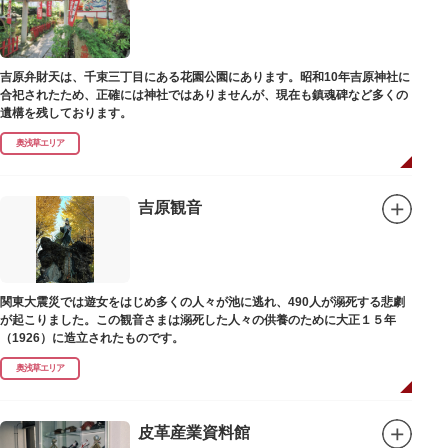
吉原弁財天は、千束三丁目にある花園公園にあります。昭和10年吉原神社に
合祀されたため、正確には神社ではありませんが、現在も鎮魂碑など多くの
遺構を残しております。
奥浅草エリア
吉原観音
関東大震災では遊女をはじめ多くの人々が池に逃れ、490人が溺死する悲劇
が起こりました。この観音さまは溺死した人々の供養のために大正１５年
（1926）に造立されたものです。
奥浅草エリア
皮革産業資料館