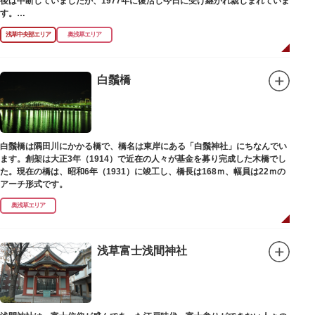
後は中断していましたが、1977年に復活し今日に受け継がれ親しまれていま
す。
浅草中央部エリア
奥浅草エリア
浅草名所七福神の特徴は福禄寿、寿老人が2社ずつあり、巡る社寺が9ヶ所あ
るところ。九は数の究み、鳩と言う字にも使われていて、鳩は「集まる」と
いう縁起の良い意味を持つ故事に由来しているそうです。福笹に各社寺の福
絵馬をつけ、色紙・福絵に御朱印をいただきながら巡拝しましょう。
白鬚橋
江戸文化発祥の地といわれる浅草には、観音様の境内を中心として広く各所
に名所・旧跡があります。七福神をめぐる途中、これらの名跡も訪ねながら
江戸文化の面影を偲んでみてはいかがでしょうか。
御利益にあやかりながらの散策は、福徳と心の安らぎを与えてくれることで
白鬚橋は隅田川にかかる橋で、橋名は東岸にある「白鬚神社」にちなんでい
しょう。
ます。創架は大正3年（1914）で近在の人々が基金を募り完成した木橋でし
た。現在の橋は、昭和6年（1931）に竣工し、橋長は168ｍ、幅員は22ｍの
アーチ形式です。
奥浅草エリア
浅草富士浅間神社