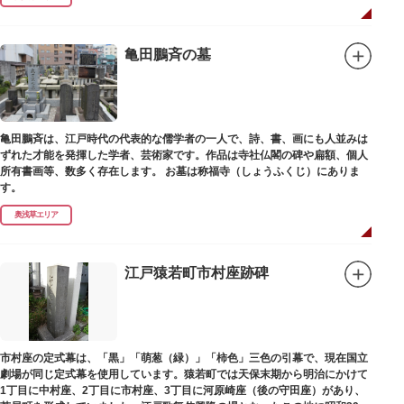
亀田鵬斉の墓
亀田鵬斉は、江戸時代の代表的な儒学者の一人で、詩、書、画にも人並みは
ずれた才能を発揮した学者、芸術家です。作品は寺社仏閣の碑や扁額、個人
所有書画等、数多く存在します。 お墓は称福寺（しょうふくじ）にありま
す。
奥浅草エリア
江戸猿若町市村座跡碑
市村座の定式幕は、「黒」「萌葱（緑）」「柿色」三色の引幕で、現在国立
劇場が同じ定式幕を使用しています。猿若町では天保末期から明治にかけて
1丁目に中村座、2丁目に市村座、3丁目に河原崎座（後の守田座）があり、