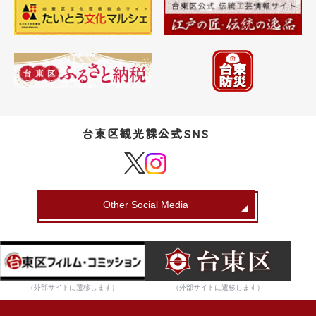
台東区観光課公式SNS
Other Social Media
（外部サイトに遷移します）
（外部サイトに遷移します）