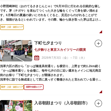
小野照崎神社（おのてるさきじんじゃ）で6月30日に行われる伝統的な催し
です。茅（チガヤ）を束ねてつくった大きな輪をくぐって身を祓い清めま
す。6月晦日の夏越の祓いにそれをくぐると、災厄からのがれることがで
き、福徳があるといわれています。その際、輪から抜き取った茅は厄よけに
なるといわれています。
根岸・入谷・金杉エリア
下町七夕まつり
七夕飾りと東京スカイツリーの競演
2026年7月3日（金）～7日（火）
浅草六区の西から「かっぱ橋道具街通り」を横切り、上野まで約1.2km続く
「かっぱ橋本通り」を会場に、毎年七夕の日に近い週末をメインに地元商店
街のお祭り「下町七夕まつり」が開催されます。
浅草寺に詣でる御成道として西に真っすぐ整備されたと言われている通りは
七夕飾りで彩られ、正面に見える東京スカイツリーとの競演を写真に収める
根岸・入谷・金杉エリア
浅草中央部エリア
人も。
上野から浅草へ大人数が練り歩くパレードに始まり、流し踊りや路上パフォ
ーマンス、商店街各所には地元商店による模擬店や、誰でも自由に短冊に願
いごとを書いて飾ることができる笹竹も設置され、多くの人で賑わいます。
入谷朝顔まつり（入谷朝顔市）
夜は商店街の雰囲気が一変、ライトアップされた東京スカイツリーを背景
に、ライトに照らされきらきら輝く七夕飾りの幻想的な光景が広がります。