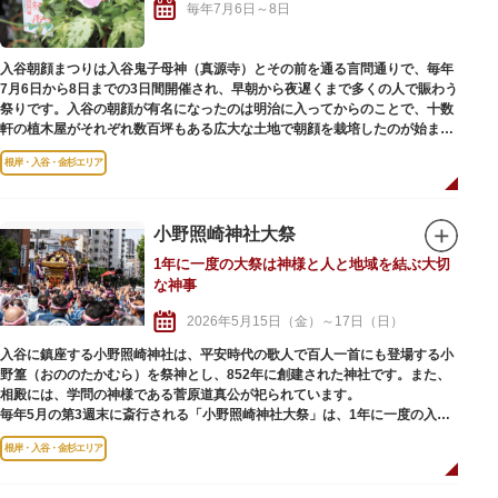
毎年7月6日～8日
入谷朝顔まつりは入谷鬼子母神（真源寺）とその前を通る言問通りで、毎年
7月6日から8日までの3日間開催され、早朝から夜遅くまで多くの人で賑わう
祭りです。入谷の朝顔が有名になったのは明治に入ってからのことで、十数
軒の植木屋がそれぞれ数百坪もある広大な土地で朝顔を栽培したのが始まり
です。
根岸・入谷・金杉エリア
入谷鬼子母神に隣接するさかもと朝顔広場では、「ふるさと交流物産展」が
同時開催され、自治体や下谷地区の店舗による物販を行います。
小野照崎神社大祭
1年に一度の大祭は神様と人と地域を結ぶ大切
な神事
2026年5月15日（金）～17日（日）
入谷に鎮座する小野照崎神社は、平安時代の歌人で百人一首にも登場する小
野篁（おののたかむら）を祭神とし、852年に創建された神社です。また、
相殿には、学問の神様である菅原道真公が祀られています。
毎年5月の第3週末に斎行される「小野照崎神社大祭」は、1年に一度の入谷
の町をあげての大きな祭り。3年に一度行われる本祭では本社神輿が渡御さ
根岸・入谷・金杉エリア
れ、間の年は「陰」と呼ばれ氏子17町会の町会神輿が神社まで連合渡御され
ます。
およそ200人の担ぎ手が神輿を囲み、前後を100人を超える列立てを組んで