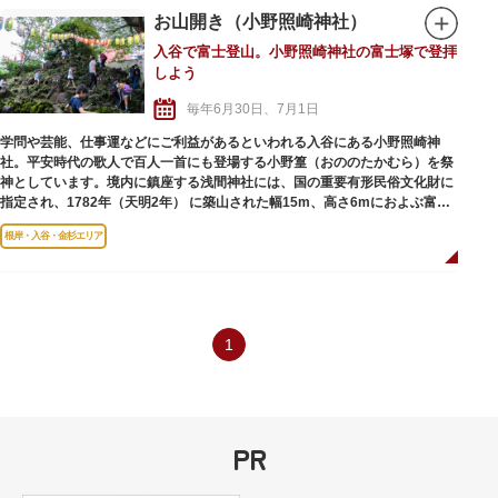
盛大に執り行われる本社神輿は、迫力満点。その威勢と熱気に圧倒されるこ
お山開き（小野照崎神社）
とでしょう。
入谷で富士登山。小野照崎神社の富士塚で登拝
また、境内には、所狭しと露店が並び、定番の屋台めしから射的などのゲー
しよう
ムまで楽しめ、見物客でにぎわいを見せます。
毎年6月30日、7月1日
学問や芸能、仕事運などにご利益があるといわれる入谷にある小野照崎神
社。平安時代の歌人で百人一首にも登場する小野篁（おののたかむら）を祭
神としています。境内に鎮座する浅間神社には、国の重要有形民俗文化財に
指定され、1782年（天明2年） に築山された幅15m、高さ6mにおよぶ富士
塚「下谷坂本富士」があります。全体が富士山の溶岩石で覆われ、霊峰・富
根岸・入谷・金杉エリア
士の分身ともいえるその富士塚は、今も昔ながらの荘厳な姿のまま。富士信
仰に伴い、老若男女だれでも心安く富士に登山できるようにと築かれまし
た。
その「下谷坂本富士」が、富士山の開山に合わせて、年に2日だけ開放さ
れ、誰でも気軽に登ることが可能です。この“お山開き”は、夏越の大祓、そ
して、上半期の納めと新たな半期の息災を祈る祭礼です。富士の歴史や文化
1
に触れながら、子どもは夢中になって何度も登り、大人は精神的な体験を求
めて登拝を行います。年に2日しか登ることのできないこの“お山開き”を、
ぜひ体験してみませんか。
また、お山開き特別授与品の授与もありますので、2日間限定の特別御朱印
なども要チェックです。
PR