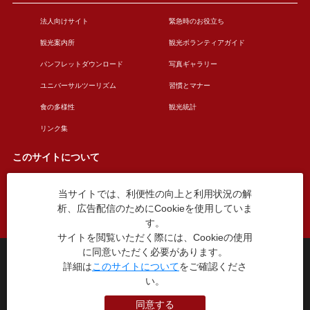
法人向けサイト
緊急時のお役立ち
観光案内所
観光ボランティアガイド
パンフレットダウンロード
写真ギャラリー
ユニバーサルツーリズム
習慣とマナー
食の多様性
観光統計
リンク集
このサイトについて
当サイトでは、利便性の向上と利用状況の解
このサイトについて
広告掲載について
析、広告配信のためにCookieを使用していま
お問い合わせ
す。
サイトを閲覧いただく際には、Cookieの使用
に同意いただく必要があります。
台東区役所観光課
詳細は
このサイトについて
をご確認くださ
〒110-8615 東京都台東区東上野4丁目5番6号
TEL：03-5246-1151
い。
（平日8:30〜17:15 土日祝休み）
同意する