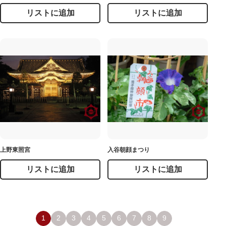
リストに追加
リストに追加
上野東照宮
入谷朝顔まつり
リストに追加
リストに追加
1
2
3
4
5
6
7
8
9