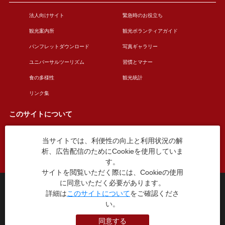
法人向けサイト
緊急時のお役立ち
観光案内所
観光ボランティアガイド
パンフレットダウンロード
写真ギャラリー
ユニバーサルツーリズム
習慣とマナー
食の多様性
観光統計
リンク集
このサイトについて
当サイトでは、利便性の向上と利用状況の解
このサイトについて
広告掲載について
析、広告配信のためにCookieを使用していま
お問い合わせ
す。
サイトを閲覧いただく際には、Cookieの使用
に同意いただく必要があります。
台東区役所観光課
詳細は
このサイトについて
をご確認くださ
〒110-8615 東京都台東区東上野4丁目5番6号
TEL：03-5246-1151
い。
（平日8:30〜17:15 土日祝休み）
同意する