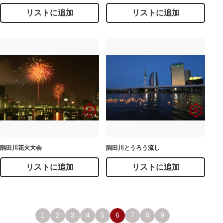
リストに追加
リストに追加
隅田川花火大会
隅田川とうろう流し
リストに追加
リストに追加
1
2
3
4
5
6
7
8
9